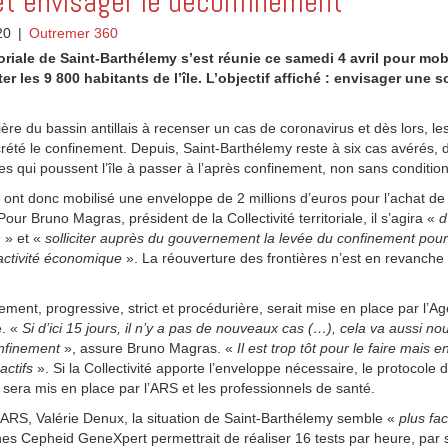
et envisager le déconfinement
20
|
Outremer 360
itoriale de Saint-Barthélemy s’est réunie ce samedi 4 avril pour mobi
ter les 9 800 habitants de l’île. L’objectif affiché : envisager une s
mière du bassin antillais à recenser un cas de coronavirus et dès lors, le
écrété le confinement. Depuis, Saint-Barthélemy reste à six cas avérés, 
es qui poussent l’île à passer à l’après confinement, non sans condition
us ont donc mobilisé une enveloppe de 2 millions d’euros pour l’achat d
r Bruno Magras, président de la Collectivité territoriale, il s’agira «
d
n
» et «
solliciter auprès du gouvernement la levée du confinement pour 
activité économique
». La réouverture des frontières n’est en revanche
ement, progressive, strict et procédurière, serait mise en place par l’A
e. «
Si d’ici 15 jours, il n’y a pas de nouveaux cas (…), cela va aussi no
nfinement
», assure Bruno Magras. «
Il est trop tôt pour le faire mais 
actifs
». Si la Collectivité apporte l’enveloppe nécessaire, le protocole d
sera mis en place par l’ARS et les professionnels de santé.
 l’ARS, Valérie Denux, la situation de Saint-Barthélemy semble «
plus fac
ines Cepheid GeneXpert permettrait de réaliser 16 tests par heure, par