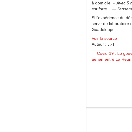
à domicile. «
Avec 5 m
est forte… — l’ensemb
Si l’expérience du dép
servir de laboratoire
Guadeloupe.
Voir la source
Auteur : J.-T
Posts
← Covid-19 : Le gou
aérien entre La Réun
navigation