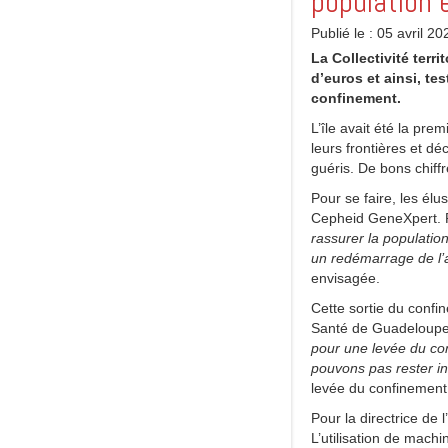
population 
Publié le : 05 avril 20
La Collectivité terr
d’euros et ainsi, tes
confinement.
L’île avait été la pre
leurs frontières et d
guéris. De bons chiffr
Pour se faire, les él
Cepheid GeneXpert. Pou
rassurer la populatio
un redémarrage de l’
envisagée.
Cette sortie du confin
Santé de Guadeloup
pour une levée du co
pouvons pas rester in
levée du confinement 
Pour la directrice de
L’utilisation de mach