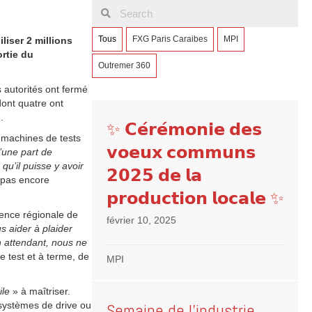
Tous
FXG Paris Caraibes
MPI
liser 2 millions
ortie du
Outremer 360
s autorités ont fermé
dont quatre ont
.
✨ 𝗖𝗲́𝗿𝗲́𝗺𝗼𝗻𝗶𝗲 𝗱𝗲𝘀
e machines de tests
𝘃𝗼𝗲𝘂𝘅 𝗰𝗼𝗺𝗺𝘂𝗻𝘀
’une part de
qu’il puisse y avoir
𝟮𝟬𝟮𝟱 𝗱𝗲 𝗹𝗮
 pas encore
𝗽𝗿𝗼𝗱𝘂𝗰𝘁𝗶𝗼𝗻 𝗹𝗼𝗰𝗮𝗹𝗲 ✨
gence régionale de
février 10, 2025
us aider à plaider
en attendant, nous ne
e test et à terme, de
MPI
ile
» à maîtriser.
 systèmes de drive ou
Semaine de l’industrie