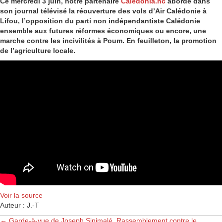
Ce mercredi 3 juin, notre partenaire
Caledonia.nc
aborde dans
son journal télévisé la réouverture des vols d’Air Calédonie à
Lifou, l’opposition du parti non indépendantiste Calédonie
ensemble aux futures réformes économiques ou encore, une
marche contre les incivilités à Poum. En feuilleton, la promotion
de l’agriculture locale.
Voir la source
Auteur : J.-T
← Garde-à-vue de Joseph Sinimalé, Rassemblement contre le