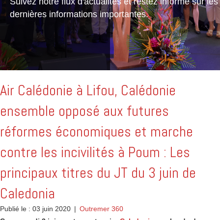
Suivez notre flux d'actualités et restez informé sur les
dernières informations importantes.
Air Calédonie à Lifou, Calédonie
ensemble opposé aux futures
réformes économiques et marche
contre les incivilités à Poum : Les
principaux titres du JT du 3 juin de
Caledonia
Publié le : 03 juin 2020
|
Outremer 360