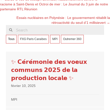
Posts
racisme à Saint-Denis et Octroi de mer : Le Journal du 3 juin de notre
partenaire RTL Réunion
navigation
Essais nucléaires en Polynésie : Le gouvernement rétablit la
rétroactivité du seuil d’1 millisievert →
Tous
FXG Paris Caraibes
MPI
Outremer 360
✨ 𝗖𝗲́𝗿𝗲́𝗺𝗼𝗻𝗶𝗲 𝗱𝗲𝘀 𝘃𝗼𝗲𝘂𝘅
𝗰𝗼𝗺𝗺𝘂𝗻𝘀 𝟮𝟬𝟮𝟱 𝗱𝗲 𝗹𝗮
𝗽𝗿𝗼𝗱𝘂𝗰𝘁𝗶𝗼𝗻 𝗹𝗼𝗰𝗮𝗹𝗲 ✨
février 10, 2025
MPI