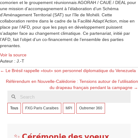
comorien et le groupement réunionnais AGORAH / CAUE / DEAL pour
une mission d’accompagnement à l’élaboration d’un Schéma
d’Aménagement Territorial (SAT) sur l’île de Mohéli. Cette
collaboration rentre dans le cadre de la Facilité Adapt’Action, mise en
place par l’AFD, pour que les pays en développement puissent
s’adapter face au changement climatique. Ce partenariat, initié par
l’AFD, fait l’objet d’un co-financement de l’ensemble des parties
prenantes.
Voir la source
Auteur : J.-T
Posts
← Le Brésil rappelle «tout» son personnel diplomatique du Venezuela
Référendum en Nouvelle-Calédonie : Tensions autour de l’utilisation
navigation
du drapeau français pendant la campagne →
Tous
FXG Paris Caraibes
MPI
Outremer 360
✨ 𝗖𝗲́𝗿𝗲́𝗺𝗼𝗻𝗶𝗲 𝗱𝗲𝘀 𝘃𝗼𝗲𝘂𝘅