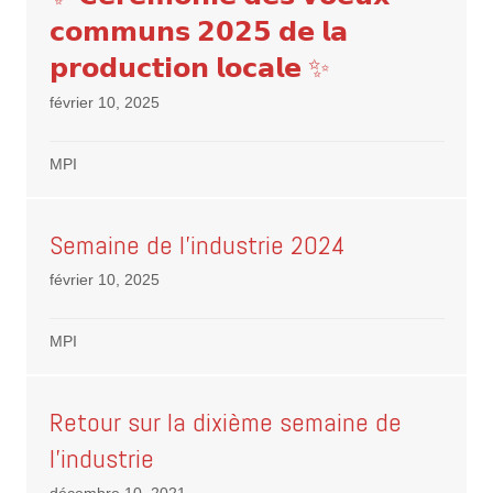
𝗰𝗼𝗺𝗺𝘂𝗻𝘀 𝟮𝟬𝟮𝟱 𝗱𝗲 𝗹𝗮
𝗽𝗿𝗼𝗱𝘂𝗰𝘁𝗶𝗼𝗻 𝗹𝗼𝗰𝗮𝗹𝗲 ✨
février 10, 2025
MPI
Semaine de l’industrie 2024
février 10, 2025
MPI
Retour sur la dixième semaine de
l’industrie
décembre 10, 2021