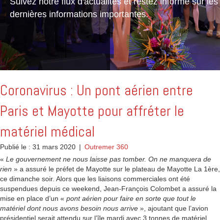
Suivez notre flux d'actualités et restez informé sur les
dernières informations importantes.
Coronavirus : Un pont aérien entre
Paris et Mayotte pour affréter le
matériel médical
Publié le : 31 mars 2020
|
Outremer 360
«
Le gouvernement ne nous laisse pas tomber. On ne manquera de
rien
» a assuré le préfet de Mayotte sur le plateau de Mayotte La 1ère,
ce dimanche soir. Alors que les liaisons commerciales ont été
suspendues depuis ce weekend, Jean-François Colombet a assuré la
mise en place d’un «
pont aérien pour faire en sorte que tout le
matériel dont nous avons besoin nous arrive
», ajoutant que l’avion
présidentiel serait attendu sur l’île mardi avec 3 tonnes de matériel