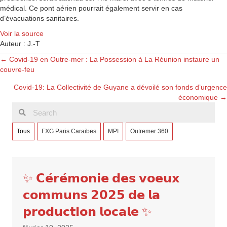
médical. Ce pont aérien pourrait également servir en cas
d’évacuations sanitaires.
Voir la source
Auteur : J.-T
Posts
← Covid-19 en Outre-mer : La Possession à La Réunion instaure un
couvre-feu
navigation
Covid-19: La Collectivité de Guyane a dévoilé son fonds d’urgence
économique →
Tous
FXG Paris Caraibes
MPI
Outremer 360
✨ 𝗖𝗲́𝗿𝗲́𝗺𝗼𝗻𝗶𝗲 𝗱𝗲𝘀 𝘃𝗼𝗲𝘂𝘅
𝗰𝗼𝗺𝗺𝘂𝗻𝘀 𝟮𝟬𝟮𝟱 𝗱𝗲 𝗹𝗮
𝗽𝗿𝗼𝗱𝘂𝗰𝘁𝗶𝗼𝗻 𝗹𝗼𝗰𝗮𝗹𝗲 ✨