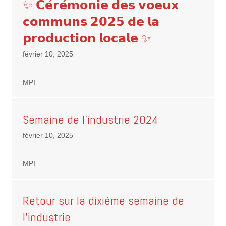
✨ 𝗖𝗲́𝗿𝗲́𝗺𝗼𝗻𝗶𝗲 𝗱𝗲𝘀 𝘃𝗼𝗲𝘂𝘅
𝗰𝗼𝗺𝗺𝘂𝗻𝘀 𝟮𝟬𝟮𝟱 𝗱𝗲 𝗹𝗮
𝗽𝗿𝗼𝗱𝘂𝗰𝘁𝗶𝗼𝗻 𝗹𝗼𝗰𝗮𝗹𝗲 ✨
février 10, 2025
MPI
Semaine de l’industrie 2024
février 10, 2025
MPI
Retour sur la dixième semaine de
l’industrie