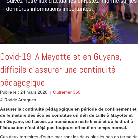
Suivez notre flux d'actualités et restez informé sur les
dernières informations importantes.
Covid-19: A Mayotte et en Guyane,
difficile d’assurer une continuité
pédagogique
Publié le : 24 mars 2020
|
Outremer 360
© Rodde Arragues
Assurer la continuité pédagogique en période de confinement et
de fermeture des écoles constitue un défi de taille à Mayotte et
en Guyane, où l’accès au numérique reste limité et où le droit à
l’éducation n’est déjà pas toujours effectif en temps normal.
Ces deux territoires d’outre-mer sont les deux plus jeunes en terme de