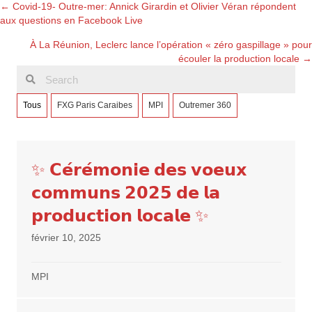
Posts
← Covid-19- Outre-mer: Annick Girardin et Olivier Véran répondent
aux questions en Facebook Live
navigation
À La Réunion, Leclerc lance l’opération « zéro gaspillage » pour
écouler la production locale →
Tous
FXG Paris Caraibes
MPI
Outremer 360
✨ 𝗖𝗲́𝗿𝗲́𝗺𝗼𝗻𝗶𝗲 𝗱𝗲𝘀 𝘃𝗼𝗲𝘂𝘅
𝗰𝗼𝗺𝗺𝘂𝗻𝘀 𝟮𝟬𝟮𝟱 𝗱𝗲 𝗹𝗮
𝗽𝗿𝗼𝗱𝘂𝗰𝘁𝗶𝗼𝗻 𝗹𝗼𝗰𝗮𝗹𝗲 ✨
février 10, 2025
MPI