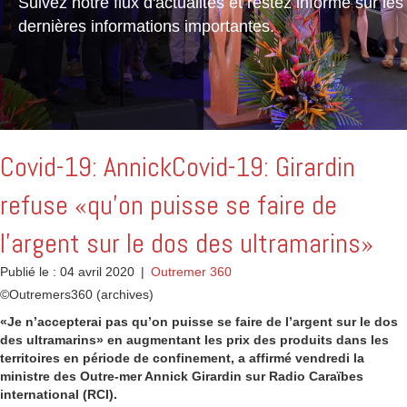
Suivez notre flux d'actualités et restez informé sur les
dernières informations importantes.
Covid-19: AnnickCovid-19: Girardin
refuse «qu’on puisse se faire de
l’argent sur le dos des ultramarins»
Publié le : 04 avril 2020
|
Outremer 360
©Outremers360 (archives)
«Je n’accepterai pas qu’on puisse se faire de l’argent sur le dos
des ultramarins» en augmentant les prix des produits dans les
territoires en période de confinement, a affirmé vendredi la
ministre des Outre-mer Annick Girardin sur Radio Caraïbes
international (RCI).