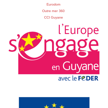
Eurodom
Outre mer 360
CCI Guyane