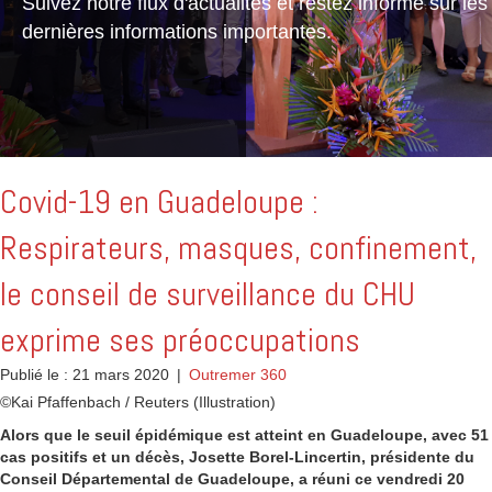
Suivez notre flux d'actualités et restez informé sur les
dernières informations importantes.
Covid-19 en Guadeloupe :
Respirateurs, masques, confinement,
le conseil de surveillance du CHU
exprime ses préoccupations
Publié le : 21 mars 2020
|
Outremer 360
©Kai Pfaffenbach / Reuters (Illustration)
Alors que le seuil épidémique est atteint en Guadeloupe, avec 51
cas positifs et un décès, Josette Borel-Lincertin, présidente du
Conseil Départemental de Guadeloupe, a réuni ce vendredi 20