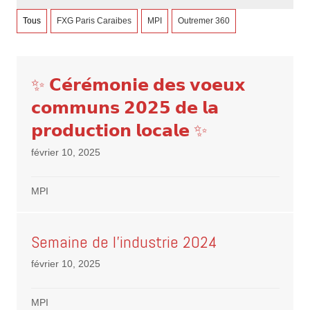
Tous
FXG Paris Caraibes
MPI
Outremer 360
✨ 𝗖𝗲́𝗿𝗲́𝗺𝗼𝗻𝗶𝗲 𝗱𝗲𝘀 𝘃𝗼𝗲𝘂𝘅
𝗰𝗼𝗺𝗺𝘂𝗻𝘀 𝟮𝟬𝟮𝟱 𝗱𝗲 𝗹𝗮
𝗽𝗿𝗼𝗱𝘂𝗰𝘁𝗶𝗼𝗻 𝗹𝗼𝗰𝗮𝗹𝗲 ✨
février 10, 2025
MPI
Semaine de l’industrie 2024
février 10, 2025
MPI