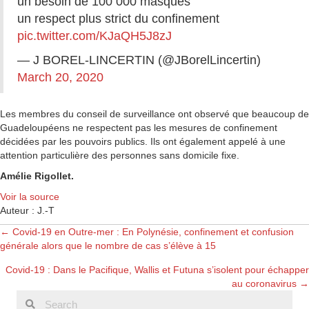
un besoin de 100 000 masques
un respect plus strict du confinement
pic.twitter.com/KJaQH5J8zJ
— J BOREL-LINCERTIN (@JBorelLincertin)
March 20, 2020
Les membres du conseil de surveillance ont observé que beaucoup de
Guadeloupéens ne respectent pas les mesures de confinement
décidées par les pouvoirs publics. Ils ont également appelé à une
attention particulière des personnes sans domicile fixe.
Amélie Rigollet.
Voir la source
Auteur : J.-T
Posts
← Covid-19 en Outre-mer : En Polynésie, confinement et confusion
générale alors que le nombre de cas s’élève à 15
navigation
Covid-19 : Dans le Pacifique, Wallis et Futuna s’isolent pour échapper
au coronavirus →