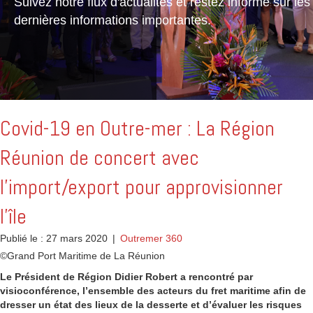
Suivez notre flux d'actualités et restez informé sur les
dernières informations importantes.
Covid-19 en Outre-mer : La Région
Réunion de concert avec
l’import/export pour approvisionner
l’île
Publié le : 27 mars 2020
|
Outremer 360
©Grand Port Maritime de La Réunion
Le Président de Région Didier Robert a rencontré par
visioconférence, l’ensemble des acteurs du fret maritime afin de
dresser un état des lieux de la desserte et d’évaluer les risques