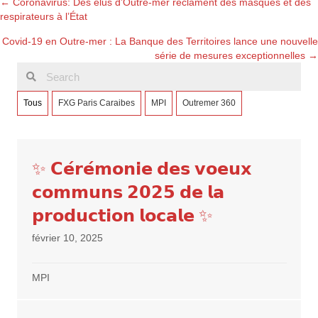
Posts
← Coronavirus: Des élus d’Outre-mer réclament des masques et des
respirateurs à l’État
navigation
Covid-19 en Outre-mer : La Banque des Territoires lance une nouvelle
série de mesures exceptionnelles →
Tous
FXG Paris Caraibes
MPI
Outremer 360
✨ 𝗖𝗲́𝗿𝗲́𝗺𝗼𝗻𝗶𝗲 𝗱𝗲𝘀 𝘃𝗼𝗲𝘂𝘅
𝗰𝗼𝗺𝗺𝘂𝗻𝘀 𝟮𝟬𝟮𝟱 𝗱𝗲 𝗹𝗮
𝗽𝗿𝗼𝗱𝘂𝗰𝘁𝗶𝗼𝗻 𝗹𝗼𝗰𝗮𝗹𝗲 ✨
février 10, 2025
MPI