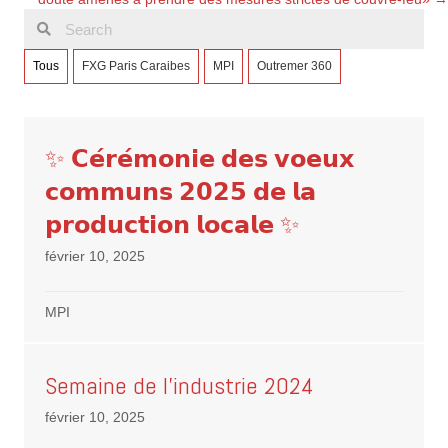
Tous
FXG Paris Caraibes
MPI
Outremer 360
✨ 𝗖𝗲́𝗿𝗲́𝗺𝗼𝗻𝗶𝗲 𝗱𝗲𝘀 𝘃𝗼𝗲𝘂𝘅
𝗰𝗼𝗺𝗺𝘂𝗻𝘀 𝟮𝟬𝟮𝟱 𝗱𝗲 𝗹𝗮
𝗽𝗿𝗼𝗱𝘂𝗰𝘁𝗶𝗼𝗻 𝗹𝗼𝗰𝗮𝗹𝗲 ✨
février 10, 2025
MPI
Semaine de l’industrie 2024
février 10, 2025