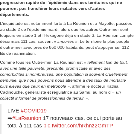
progression rapide de l’épidémie dans ces territoires qui ne
pourront pas transférer leurs malades vers d’autres
départements.
L’inquiétude est notamment forte à La Réunion et à Mayotte, passées
au stade 2 de l’épidémie mardi, alors que les autres Outre-mer sont
toujours en stade 1 et l’Hexagone déjà en stade 3. La Réunion compte
désormais 111 cas, souvent «
importés
». Le territoire le plus peuplé
d’outre-mer avec près de 860 000 habitants, peut s’appuyer sur 112
lits de réanimation.
Comme tous les Outre-mer, La Réunion est «
tellement loin de tout,
avec une telle pauvreté, précarité, promiscuité et avec des
comorbidités si nombreuses, une population si souvent cruellement
démunie, que nous pouvons nous attendre à des taux de mortalité
plus élevés que ceux en métropole
», affirme le docteur Kathia
Cadinouche, généraliste et régulatrice au Samu, au nom d’ «
un
collectif informel de professionnels de terrain
».
LIVE
#COVID19
➡️
#LaReunion
17 nouveaux cas, ce qui porte au
total à 111 cas
pic.twitter.com/hRhnz2GmTP