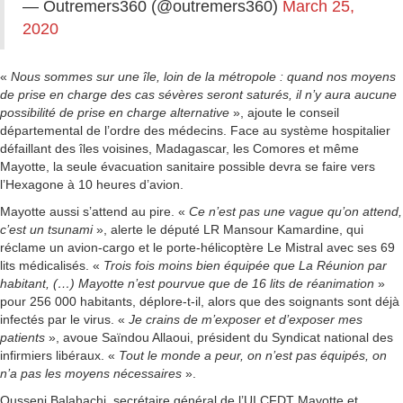
— Outremers360 (@outremers360)
March 25,
2020
«
Nous sommes sur une île, loin de la métropole : quand nos moyens
de prise en charge des cas sévères seront saturés, il n’y aura aucune
possibilité de prise en charge alternative
», ajoute le conseil
départemental de l’ordre des médecins. Face au système hospitalier
défaillant des îles voisines, Madagascar, les Comores et même
Mayotte, la seule évacuation sanitaire possible devra se faire vers
l’Hexagone à 10 heures d’avion.
Mayotte aussi s’attend au pire. «
Ce n’est pas une vague qu’on attend,
c’est un tsunami
», alerte le député LR Mansour Kamardine, qui
réclame un avion-cargo et le porte-hélicoptère Le Mistral avec ses 69
lits médicalisés. «
Trois fois moins bien équipée que La Réunion par
habitant, (…) Mayotte n’est pourvue que de 16 lits de réanimation
»
pour 256 000 habitants, déplore-t-il, alors que des soignants sont déjà
infectés par le virus. «
Je crains de m’exposer et d’exposer mes
patients
», avoue Saïndou Allaoui, président du Syndicat national des
infirmiers libéraux. «
Tout le monde a peur, on n’est pas équipés, on
n’a pas les moyens nécessaires
».
Ousseni Balahachi, secrétaire général de l’UI CFDT Mayotte et