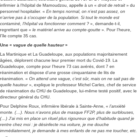
infirmier à l’hôpital de Mamoudzou, appelle à un «
droit de retrait
» du
personnel hospitalier. «
En temps normal, on n’est pas assez, on
n’arrive pas à s’occuper de la population. Si tout le monde est
contaminé, l’hôpital va fonctionner comment ?
», demande-t-il,
regrettant que «
le matériel arrive au compte-goutte
». Pour l’heure,
l’île compte 35 cas.
Une «
vague de quelle hauteur
»
La Martinique et La Guadeloupe, aux populations majoritairement
âgées, déplorent chacune leur premier mort du Covid-19. La
Guadeloupe, compte pour l’heure 73 cas avérés, dont 7 en
réanimation et dispose d’une grosse cinquantaine de lits de
réanimation. «
On attend une vague, c’est sûr, mais on ne sait pas de
quelle hauteur
», explique le professeur Michel Carles, chef de service
de réanimation du CHU de Guadeloupe, lui-même testé positif, avec le
directeur général du CHU.
Pour Delphine Roux, infirmière libérale à Sainte-Anne, «
l’anxiété
monte. (…). Nous n’avons plus de masque FF2P, plus de surblouses,
(…) J’ai mis en place un rituel plus rigoureux que d’habitude quand je
rentre chez moi : je désinfecte ma voiture, je me douche
immédiatement, je demande à mes enfants de ne pas me toucher, etc.
…
».