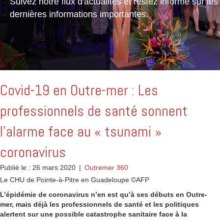
Suivez notre flux d'actualités et restez informé sur les
dernières informations importantes.
Covid-19 en Outre-mer : Les
professionnels de santé sonnent
l’alarme face au « tsunami »
coronavirus
Publié le : 26 mars 2020
|
Outremer 360
Le CHU de Pointe-à-Pitre en Guadeloupe ©AFP
L’épidémie de coronavirus n’en est qu’à ses débuts en Outre-
mer, mais déjà les professionnels de santé et les politiques
alertent sur une possible catastrophe sanitaire face à la