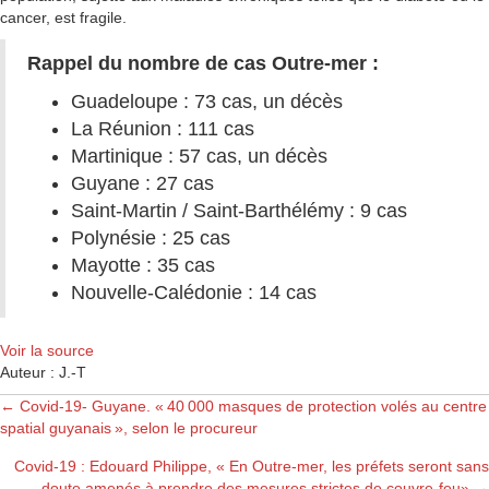
cancer, est fragile.
Rappel du nombre de cas Outre-mer :
Guadeloupe : 73 cas, un décès
La Réunion : 111 cas
Martinique : 57 cas, un décès
Guyane : 27 cas
Saint-Martin / Saint-Barthélémy : 9 cas
Polynésie : 25 cas
Mayotte : 35 cas
Nouvelle-Calédonie : 14 cas
Voir la source
Auteur : J.-T
Posts
← Covid-19- Guyane. « 40 000 masques de protection volés au centre
spatial guyanais », selon le procureur
navigation
Covid-19 : Edouard Philippe, « En Outre-mer, les préfets seront sans
doute amenés à prendre des mesures strictes de couvre-feu» →