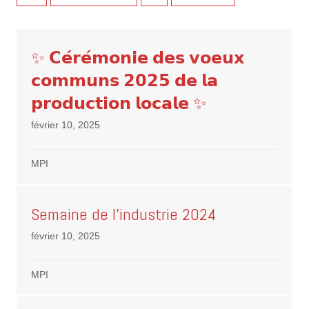
✨ 𝗖𝗲́𝗿𝗲́𝗺𝗼𝗻𝗶𝗲 𝗱𝗲𝘀 𝘃𝗼𝗲𝘂𝘅
𝗰𝗼𝗺𝗺𝘂𝗻𝘀 𝟮𝟬𝟮𝟱 𝗱𝗲 𝗹𝗮
𝗽𝗿𝗼𝗱𝘂𝗰𝘁𝗶𝗼𝗻 𝗹𝗼𝗰𝗮𝗹𝗲 ✨
février 10, 2025
MPI
Semaine de l’industrie 2024
février 10, 2025
MPI