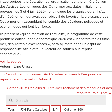
inappropriées la préparation et l’organisation de la première édition
des Assises Économiques des Outre-mer aux dates initialement
prévues, les 3 et 4 juin 2020», ont indiqué les organisateurs. Il s’agit
d’un événement qui avait pour objectif de favoriser la croissance des
Outre-mer en rassemblant l’ensemble des décideurs politiques et
économiques qui font leur force.
Ils précisent «qu’en fonction de l’actualité, le programme de cette
première édition, dont la thématique 2020 est « les territoires d’Outre-
mer, des Terres d’excellences », sera ajustera dans un esprit de
responsabilité afin d’être un vecteur de soutien à la reprise
économique».
Voir la source
Auteur : Eline Ulysse
Posts
← Covid-19 en Outre-mer : Air Caraïbes et French Bee pourraient
reprendre en juin selon Dubreuil
navigation
Coronavirus: Des élus d’Outre-mer réclament des masques et des
respirateurs à l’État →
Tous
FXG Paris Caraibes
MPI
Outremer 360