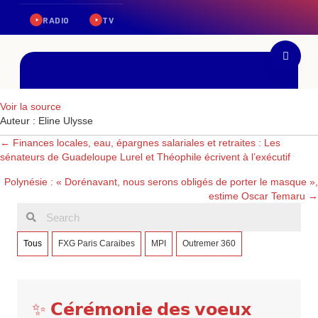
Voir la source
Auteur : Eline Ulysse
Posts
← Finances locales, eau, épargnes salariales et retraites : Les
sénateurs de Guadeloupe Lurel et Théophile écrivent à l’exécutif
navigation
Polynésie : « Dorénavant, nous serons obligés de porter le masque »,
estime Oscar Temaru →
Tous
FXG Paris Caraibes
MPI
Outremer 360
✨ 𝗖𝗲́𝗿𝗲́𝗺𝗼𝗻𝗶𝗲 𝗱𝗲𝘀 𝘃𝗼𝗲𝘂𝘅