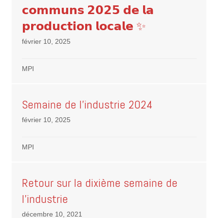
𝗰𝗼𝗺𝗺𝘂𝗻𝘀 𝟮𝟬𝟮𝟱 𝗱𝗲 𝗹𝗮
𝗽𝗿𝗼𝗱𝘂𝗰𝘁𝗶𝗼𝗻 𝗹𝗼𝗰𝗮𝗹𝗲 ✨
février 10, 2025
MPI
Semaine de l’industrie 2024
février 10, 2025
MPI
Retour sur la dixième semaine de
l’industrie
décembre 10, 2021