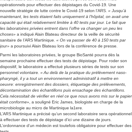
opérationnels pour effectuer des dépistages du Covid-19. Une
nouvelle stratégie de lutte contre le Covid-19 selon l’ARS.
« Jusqu’à
maintenant, les tests étaient faits uniquement à l’hôpital, on avait une
capacité qui était relativement limitée à 40 tests par jour. Le fait que
les laboratoires privées entrent dans l’offre va changer un peu les
choses»
a indiqué Alain Blateau directeur de la veille de sécurité
sanitaire de l’ARS Martinique.
« On va passer de 40 à 150 tests par
jour»
a poursuivi Alain Blateau lors de la conférence de presse.
Parmi les laboratoires privées, le groupe BioSanté pourra dès la
semaine prochaine effectuer des tests de dépistage. Pour roder son
dispositif, le laboratoire a effectué plusieurs séries de tests sur son
personnel volontaire.
« Au delà de la pratique du prélèvement naso-
pharyngé, il y a tout un environnement administratif à mettre en
oeuvre: enregistrement des dossiers, étiquetage des prélèvements,
décontamination des échantillons puis ensachage des échantillons.
Cela nécessitait de vérifier en réel ce que nous avons mis sur le papier
était conforme
», a souligné Eric James, biologiste en charge de la
microbiologie au micro de Martinique la1ere.
L’ARS Martinique a précisé qu’un second laboratoire sera opérationnel
à effectuer des tests de dépistage d’ici une dizaine de jours.
L’ordonnance d’un médecin est toutefois obligatoire pour effectuer des
tests.