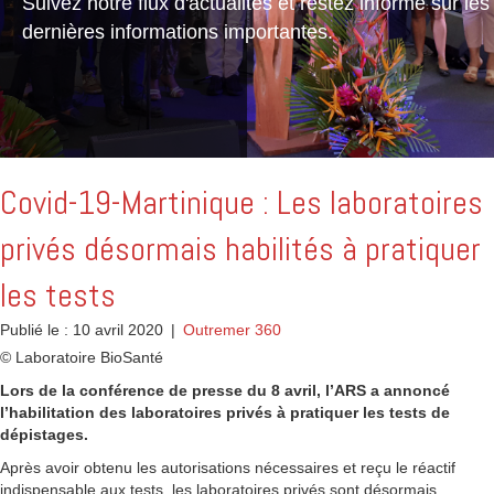
Suivez notre flux d'actualités et restez informé sur les
dernières informations importantes.
Covid-19-Martinique : Les laboratoires
privés désormais habilités à pratiquer
les tests
Publié le : 10 avril 2020
|
Outremer 360
© Laboratoire BioSanté
Lors de la conférence de presse du 8 avril, l’ARS a annoncé
l’habilitation des laboratoires privés à pratiquer les tests de
dépistages.
Après avoir obtenu les autorisations nécessaires et reçu le réactif
indispensable aux tests, les laboratoires privés sont désormais