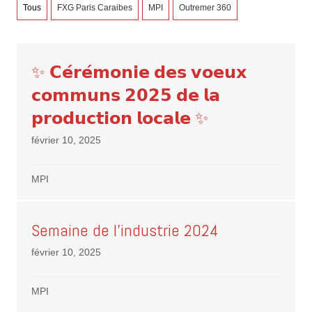
Tous
FXG Paris Caraibes
MPI
Outremer 360
✨ 𝗖𝗲́𝗿𝗲́𝗺𝗼𝗻𝗶𝗲 𝗱𝗲𝘀 𝘃𝗼𝗲𝘂𝘅
𝗰𝗼𝗺𝗺𝘂𝗻𝘀 𝟮𝟬𝟮𝟱 𝗱𝗲 𝗹𝗮
𝗽𝗿𝗼𝗱𝘂𝗰𝘁𝗶𝗼𝗻 𝗹𝗼𝗰𝗮𝗹𝗲 ✨
février 10, 2025
MPI
Semaine de l’industrie 2024
février 10, 2025
MPI