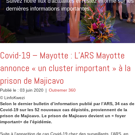
Suivez notre flux d'actualités et restez informé sur les
dernières informations importantes.
Covid-19 – Mayotte : L’ARS Mayotte
annonce « un cluster important » à la
prison de Majicavo
Publié le : 03 juin 2020
|
Outremer 360
© LinfoKwezi
Selon le dernier bulletin d’information publié par l’ARS, 34 cas de
Covid-19 sur les 52 nouveaux cas dépistés, proviennent de la
prison de Majicavo. Le prison de Majicavo devient un « foyer
important» de l’épidémie.
Suite à l’apparition de cas Covid-19 chez des surveillants, l’ARS, en