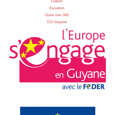
Fedom
Eurodom
Outre mer 360
CCI Guyane