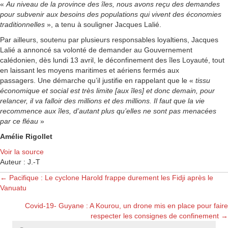
«
Au niveau de la province des îles, nous avons reçu des demandes
pour subvenir aux besoins des populations qui vivent des économies
traditionnelles
», a tenu à souligner Jacques Lalié.
Par ailleurs, soutenu par plusieurs responsables loyaltiens, Jacques
Lalié a annoncé sa volonté de demander au Gouvernement
calédonien, dès lundi 13 avril, le déconfinement des îles Loyauté, tout
en laissant les moyens maritimes et aériens fermés aux
passagers. Une démarche qu’il justifie en rappelant que le «
tissu
économique et social est très limite [aux îles] et donc demain, pour
relancer, il va falloir des millions et des millions. Il faut que la vie
recommence aux îles, d’autant plus qu’elles ne sont pas menacées
par ce fléau
»
Amélie Rigollet
Voir la source
Auteur : J.-T
Posts
← Pacifique : Le cyclone Harold frappe durement les Fidji après le
Vanuatu
navigation
Covid-19- Guyane : A Kourou, un drone mis en place pour faire
respecter les consignes de confinement →