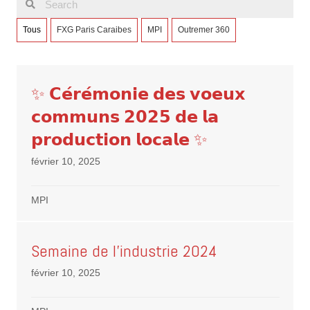
Tous
FXG Paris Caraibes
MPI
Outremer 360
✨ 𝗖𝗲́𝗿𝗲́𝗺𝗼𝗻𝗶𝗲 𝗱𝗲𝘀 𝘃𝗼𝗲𝘂𝘅
𝗰𝗼𝗺𝗺𝘂𝗻𝘀 𝟮𝟬𝟮𝟱 𝗱𝗲 𝗹𝗮
𝗽𝗿𝗼𝗱𝘂𝗰𝘁𝗶𝗼𝗻 𝗹𝗼𝗰𝗮𝗹𝗲 ✨
février 10, 2025
MPI
Semaine de l’industrie 2024
février 10, 2025