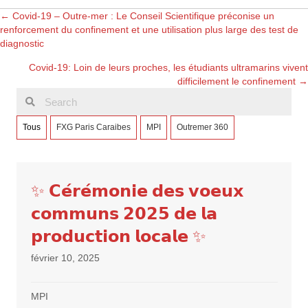
Posts
← Covid-19 – Outre-mer : Le Conseil Scientifique préconise un
renforcement du confinement et une utilisation plus large des test de
diagnostic
navigation
Covid-19: Loin de leurs proches, les étudiants ultramarins vivent
difficilement le confinement →
Tous
FXG Paris Caraibes
MPI
Outremer 360
✨ 𝗖𝗲́𝗿𝗲́𝗺𝗼𝗻𝗶𝗲 𝗱𝗲𝘀 𝘃𝗼𝗲𝘂𝘅
𝗰𝗼𝗺𝗺𝘂𝗻𝘀 𝟮𝟬𝟮𝟱 𝗱𝗲 𝗹𝗮
𝗽𝗿𝗼𝗱𝘂𝗰𝘁𝗶𝗼𝗻 𝗹𝗼𝗰𝗮𝗹𝗲 ✨
février 10, 2025
MPI