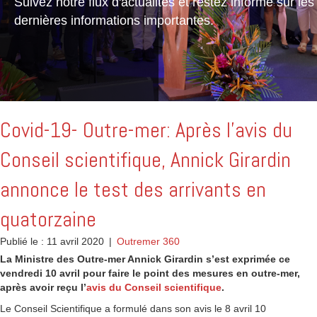
Suivez notre flux d'actualités et restez informé sur les
dernières informations importantes.
Covid-19- Outre-mer: Après l’avis du
Conseil scientifique, Annick Girardin
annonce le test des arrivants en
quatorzaine
Publié le : 11 avril 2020
|
Outremer 360
La Ministre des Outre-mer Annick Girardin s’est exprimée ce
vendredi 10 avril pour faire le point des mesures en outre-mer,
après avoir reçu l’
avis du Conseil scientifique
.
Le Conseil Scientifique a formulé dans son avis le 8 avril 10