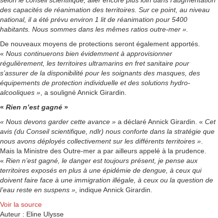
selon le conseil scientifique, aller encore plus loin dans l’augmentation
des capacités de réanimation des territoires. Sur ce point, au niveau
national, il a été prévu environ 1 lit de réanimation pour 5400
habitants. Nous sommes dans les mêmes ratios outre-mer ».
De nouveaux moyens de protections seront également apportés.
«
Nous continuerons bien évidemment à approvisionner
régulièrement, les territoires ultramarins en fret sanitaire pour
s’assurer de la disponibilité pour les soignants des masques, des
équipements de protection individuelle et des solutions hydro-
alcooliques »
, a souligné Annick Girardin.
«
Rien n’est gagné
»
« Nous devons garder cette avance »
a déclaré Annick Girardin. «
Cet
avis (du Conseil scientifique, ndlr) nous conforte dans la stratégie que
nous avons déployés collectivement sur les différents territoires »
.
Mais la Ministre des Outre-mer a par ailleurs appelé à la prudence.
«
Rien n’est gagné, le danger est toujours présent, je pense aux
territoires exposés en plus à une épidémie de dengue, à ceux qui
doivent faire face à une immigration illégale, à ceux ou la question de
l’eau reste en suspens »,
indique Annick Girardin.
Voir la source
Auteur : Eline Ulysse