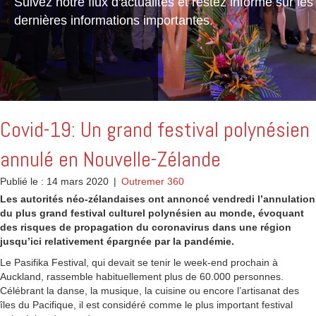
Suivez notre flux d'actualités et restez informé sur les
dernières informations importantes.
Covid-19: Un grand festival polynésien
annulé en Nouvelle-Zélande
Publié le : 14 mars 2020
|
Outremer 360
Les autorités néo-zélandaises ont annoncé vendredi l’annulation
du plus grand festival culturel polynésien au monde, évoquant
des risques de propagation du coronavirus dans une région
jusqu’ici relativement épargnée par la pandémie.
Le Pasifika Festival, qui devait se tenir le week-end prochain à
Auckland, rassemble habituellement plus de 60.000 personnes.
Célébrant la danse, la musique, la cuisine ou encore l’artisanat des
îles du Pacifique, il est considéré comme le plus important festival