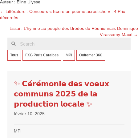
Auteur : Eline Ulysse
Posts
← Littérature : Concours « Ecrire un poème acrostiche » : 4 Prix
décernés
navigation
Essai : L’hymne au peuple des Brèdes du Réunionnais Dominique
Virassamy-Macé →
Tous
FXG Paris Caraibes
MPI
Outremer 360
✨ 𝗖𝗲́𝗿𝗲́𝗺𝗼𝗻𝗶𝗲 𝗱𝗲𝘀 𝘃𝗼𝗲𝘂𝘅
𝗰𝗼𝗺𝗺𝘂𝗻𝘀 𝟮𝟬𝟮𝟱 𝗱𝗲 𝗹𝗮
𝗽𝗿𝗼𝗱𝘂𝗰𝘁𝗶𝗼𝗻 𝗹𝗼𝗰𝗮𝗹𝗲 ✨
février 10, 2025
MPI