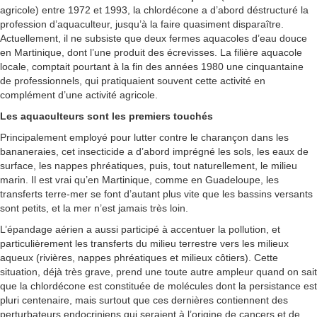
agricole) entre 1972 et 1993, la chlordécone a d’abord déstructuré la
profession d’aquaculteur, jusqu’à la faire quasiment disparaître.
Actuellement, il ne subsiste que deux fermes aquacoles d’eau douce
en Martinique, dont l’une produit des écrevisses. La filière aquacole
locale, comptait pourtant à la fin des années 1980 une cinquantaine
de professionnels, qui pratiquaient souvent cette activité en
complément d’une activité agricole.
Les aquaculteurs sont les premiers touchés
Principalement employé pour lutter contre le charançon dans les
bananeraies, cet insecticide a d’abord imprégné les sols, les eaux de
surface, les nappes phréatiques, puis, tout naturellement, le milieu
marin. Il est vrai qu’en Martinique, comme en Guadeloupe, les
transferts terre-mer se font d’autant plus vite que les bassins versants
sont petits, et la mer n’est jamais très loin.
L’épandage aérien a aussi participé à accentuer la pollution, et
particulièrement les transferts du milieu terrestre vers les milieux
aqueux (rivières, nappes phréatiques et milieux côtiers). Cette
situation, déjà très grave, prend une toute autre ampleur quand on sait
que la chlordécone est constituée de molécules dont la persistance est
pluri centenaire, mais surtout que ces dernières contiennent des
perturbateurs endocriniens qui seraient à l’origine de cancers et de