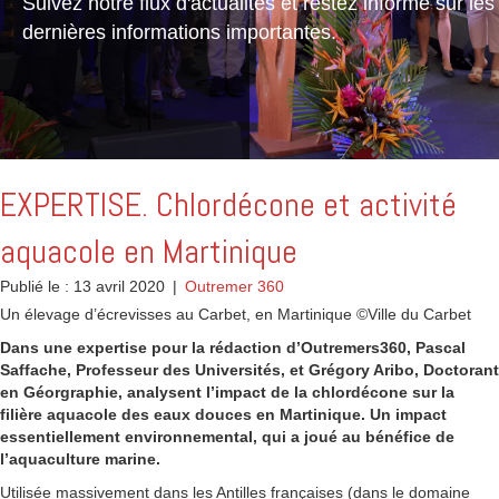
Suivez notre flux d'actualités et restez informé sur les
dernières informations importantes.
EXPERTISE. Chlordécone et activité
aquacole en Martinique
Publié le : 13 avril 2020
|
Outremer 360
Un élevage d’écrevisses au Carbet, en Martinique ©Ville du Carbet
Dans une expertise pour la rédaction d’Outremers360, Pascal
Saffache, Professeur des Universités, et Grégory Aribo, Doctorant
en Géorgraphie, analysent l’impact de la chlordécone sur la
filière aquacole des eaux douces en Martinique. Un impact
essentiellement environnemental, qui a joué au bénéfice de
l’aquaculture marine.
Utilisée massivement dans les Antilles françaises (dans le domaine