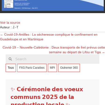
Voir la source
Auteur : J.-T
Posts
← Covid-19-Antilles : La sécheresse complique le confinement en
Guadeloupe et en Martinique
navigation
Covid-19 – Nouvelle-Calédonie : Deux transports de fret prévus cette
semaine au départ de Lifou et Tiga →
Tous
FXG Paris Caraibes
MPI
Outremer 360
✨ 𝗖𝗲́𝗿𝗲́𝗺𝗼𝗻𝗶𝗲 𝗱𝗲𝘀 𝘃𝗼𝗲𝘂𝘅
𝗰𝗼𝗺𝗺𝘂𝗻𝘀 𝟮𝟬𝟮𝟱 𝗱𝗲 𝗹𝗮
𝗽𝗿𝗼𝗱𝘂𝗰𝘁𝗶𝗼𝗻 𝗹𝗼𝗰𝗮𝗹𝗲 ✨