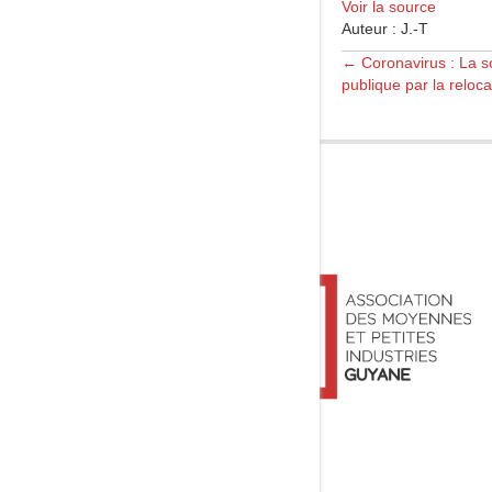
Voir la source
Auteur : J.-T
Posts
← Coronavirus : La 
publique par la reloc
navigation