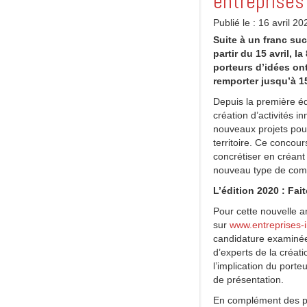
entreprises
Publié le : 16 avril 20
Suite à un franc su
partir du 15 avril,
porteurs d’idées ont
remporter jusqu’à 15
Depuis la première éd
création d’activités 
nouveaux projets pour
territoire. Ce concou
concrétiser en créant
nouveau type de comm
L’édition 2020 : Fa
Pour cette nouvelle a
sur
www.entreprises-
candidature examinée 
d’experts de la créati
l’implication du porte
de présentation.
En complément des pre