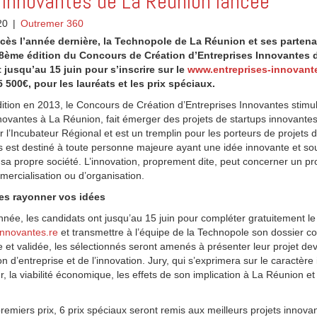
 innovantes de La Réunion lancée
20
|
Outremer 360
ccès l’année dernière, la Technopole de La Réunion et ses partenai
 la 8ème édition du Concours de Création d’Entreprises Innovantes
 jusqu’au 15 juin pour s’inscrire sur le
www.entreprises-innovante
 500€, pour les lauréats et les prix spéciaux.
ition en 2013, le Concours de Création d’Entreprises Innovantes stimule 
innovantes à La Réunion, fait émerger des projets de startups innovante
 l’Incubateur Régional et est un tremplin pour les porteurs de projets d
rs est destiné à toute personne majeure ayant une idée innovante et sou
 sa propre société. L’innovation, proprement dite, peut concerner un pr
ercialisation ou d’organisation.
ites rayonner vos idées
nnée, les candidats ont jusqu’au 15 juin pour compléter gratuitement le
innovantes.re
et transmettre à l’équipe de la Technopole son dossier co
et validée, les sélectionnés seront amenés à présenter leur projet de
on d’entreprise et de l’innovation. Jury, qui s’exprimera sur le caractère
ur, la viabilité économique, les effets de son implication à La Réunion et
miers prix, 6 prix spéciaux seront remis aux meilleurs projets innova