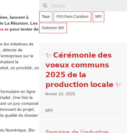
Tous
FXG Paris Caraibes
MPI
res, lancent à
 de La Réunion. Les
Outremer 360
s.re
pour tenter de
les initiatives de
s, détecte de
✨ 𝗖𝗲́𝗿𝗲́𝗺𝗼𝗻𝗶𝗲 𝗱𝗲𝘀
’entreprises sur le
haitant la
𝘃𝗼𝗲𝘂𝘅 𝗰𝗼𝗺𝗺𝘂𝗻𝘀
oduit, un procédé, un
𝟮𝟬𝟮𝟱 𝗱𝗲 𝗹𝗮
𝗽𝗿𝗼𝗱𝘂𝗰𝘁𝗶𝗼𝗻 𝗹𝗼𝗰𝗮𝗹𝗲 ✨
 formulaire en ligne
février 10, 2025
mplet. Une fois la
vant un jury composé
 innovant du projet,
MPI
 la qualité du dossier
nts Numérique, Bio-
Semaine de l’industrie