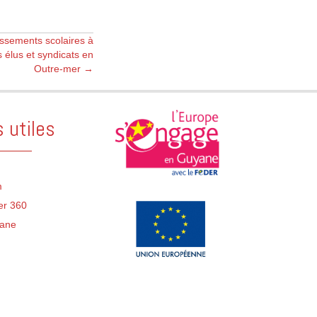
issements scolaires à
 élus et syndicats en
Outre-mer →
s utiles
m
er 360
ane