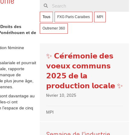
onie
Tous
FXG Paris Caraibes
MPI
 Droits des
Outremer 360
 Ponérihouen et de
tion féminine
✨ 𝗖𝗲́𝗿𝗲́𝗺𝗼𝗻𝗶𝗲 𝗱𝗲𝘀
alariale et pourrait
𝘃𝗼𝗲𝘂𝘅 𝗰𝗼𝗺𝗺𝘂𝗻𝘀
ale, rapporte
𝟮𝟬𝟮𝟱 𝗱𝗲 𝗹𝗮
u manque de
le plus jeune âge,
𝗽𝗿𝗼𝗱𝘂𝗰𝘁𝗶𝗼𝗻 𝗹𝗼𝗰𝗮𝗹𝗲 ✨
iennes.
février 10, 2025
 sont davantage au
es-ci ont
 l’espace de cinq
MPI
Semaine de l’industrie