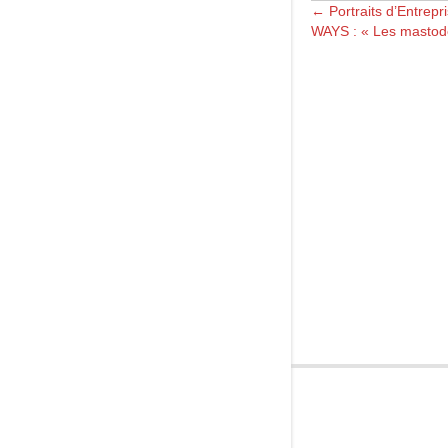
Posts
← Portraits d’Entrep
WAYS : « Les mastodo
navigation