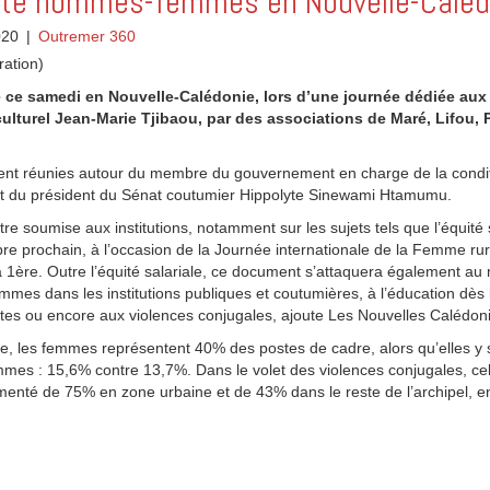
lité hommes-femmes en Nouvelle-Caléd
020
|
Outremer 360
ration)
e ce samedi en Nouvelle-Calédonie, lors d’une journée dédiée aux
lturel Jean-Marie Tjibaou, par des associations de Maré, Lifou,
ient réunies autour du membre du gouvernement en charge de la condi
et du président du Sénat coutumier Hippolyte Sinewami Htamumu.
tre soumise aux institutions, notamment sur les sujets tels que l’équité s
re prochain, à l’occasion de la Journée internationale de la Femme rur
a 1ère. Outre l’équité salariale, ce document s’attaquera également a
mmes dans les institutions publiques et coutumières, à l’éducation dès 
stes ou encore aux violences conjugales, ajoute Les Nouvelles Calédon
e, les femmes représentent 40% des postes de cadre, alors qu’elles y
es : 15,6% contre 13,7%. Dans le volet des violences conjugales, cell
nté de 75% en zone urbaine et de 43% dans le reste de l’archipel, en