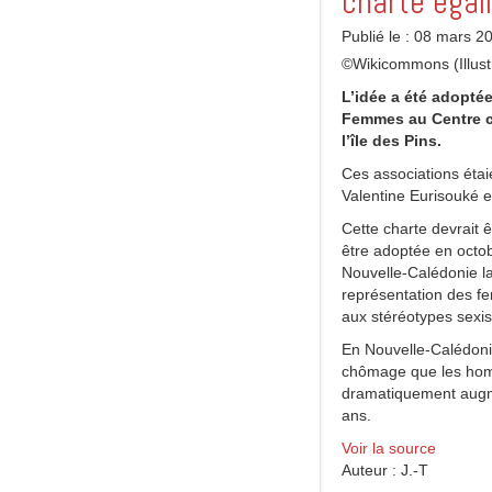
charte éga
Publié le : 08 mars 2
©Wikicommons (Illust
L’idée a été adopté
Femmes au Centre cu
l’île des Pins.
Ces associations éta
Valentine Eurisouké 
Cette charte devrait ê
être adoptée en octob
Nouvelle-Calédonie l
représentation des fe
aux stéréotypes sexi
En Nouvelle-Calédoni
chômage que les homm
dramatiquement augme
ans.
Voir la source
Auteur : J.-T