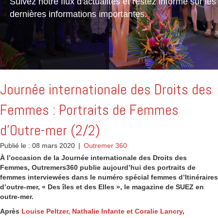
Suivez notre flux d'actualités et restez informé sur les
dernières informations importantes.
Journée internationale des Droits des
Femmes : Portraits de Femmes
d’Outre-mer (2/2)
Publié le : 08 mars 2020
|
Outremer 360
À l’occasion de la Journée internationale des Droits des
Femmes, Outremers360 publie aujourd’hui des portraits de
femmes interviewées dans le numéro spécial femmes d’Itinéraires
d’outre-mer, « Des îles et des Elles », le magazine de SUEZ en
outre-mer.
Après
Louise Peltzer, Nathalie Infante et Coralie Lancry
,