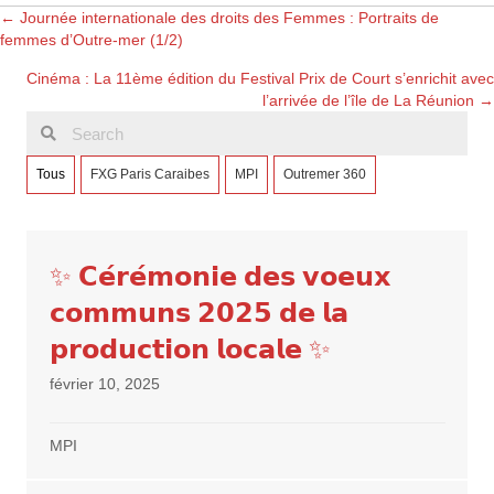
Posts
← Journée internationale des droits des Femmes : Portraits de
femmes d’Outre-mer (1/2)
navigation
Cinéma : La 11ème édition du Festival Prix de Court s’enrichit avec
l’arrivée de l’île de La Réunion →
Tous
FXG Paris Caraibes
MPI
Outremer 360
✨ 𝗖𝗲́𝗿𝗲́𝗺𝗼𝗻𝗶𝗲 𝗱𝗲𝘀 𝘃𝗼𝗲𝘂𝘅
𝗰𝗼𝗺𝗺𝘂𝗻𝘀 𝟮𝟬𝟮𝟱 𝗱𝗲 𝗹𝗮
𝗽𝗿𝗼𝗱𝘂𝗰𝘁𝗶𝗼𝗻 𝗹𝗼𝗰𝗮𝗹𝗲 ✨
février 10, 2025
MPI