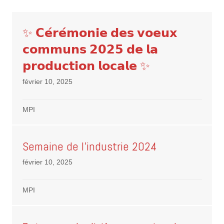
✨ 𝗖𝗲́𝗿𝗲́𝗺𝗼𝗻𝗶𝗲 𝗱𝗲𝘀 𝘃𝗼𝗲𝘂𝘅
𝗰𝗼𝗺𝗺𝘂𝗻𝘀 𝟮𝟬𝟮𝟱 𝗱𝗲 𝗹𝗮
𝗽𝗿𝗼𝗱𝘂𝗰𝘁𝗶𝗼𝗻 𝗹𝗼𝗰𝗮𝗹𝗲 ✨
février 10, 2025
MPI
Semaine de l’industrie 2024
février 10, 2025
MPI