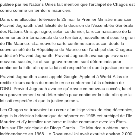
publiée par les Nations Unies fait mention que l’archipel de Chagos est
connu comme un territoire mauricien.
Dans une allocution télévisée le 25 mai, le Premier Ministre mauricien
Pravind Jugnauth s’est félicité de la décision de l’Assemblée Générale
des Nations-Unis qui signe, selon ce dernier, la reconnaissance de la
communauté internationale de ce territoire, nouvellement sous le giron
de l’Ile Maurice. «La nouvelle carte confirme sans aucun doute la
souveraineté de la République de Maurice sur l’archipel des Chagos»
a déclaré Pravind Jugnauth. Pravind Jugnauth avance qu’ »avec ce
nouveau succès, lui et son gouvernement sont déterminés pour
continuer la lutte afin que la loi soit respectée et que la justice prime ».
Pravind Jugnauth a aussi appelé Google, Apple et à World-Atlas de
rectifier leurs cartes du monde en se conformant à la décision de
l’ONU. Pravind Jugnauth avance qu’ »avec ce nouveau succès, lui et
son gouvernement sont déterminés pour continuer la lutte afin que la
loi soit respectée et que la justice prime ».
Les Chagos se trouvaient au cœur d’un litige vieux de cinq décennies,
depuis la décision britannique de séparer en 1965 cet archipel de l’île
Maurice et d’y installer une base militaire commune avec les États-
Unis sur l’île principale de Diego Garcia. L’île Maurice a obtenu son
indépendance en 1968. Le Royaume-Uni avait expulsé environ 2 000