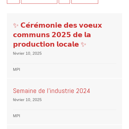
✨ 𝗖𝗲́𝗿𝗲́𝗺𝗼𝗻𝗶𝗲 𝗱𝗲𝘀 𝘃𝗼𝗲𝘂𝘅
𝗰𝗼𝗺𝗺𝘂𝗻𝘀 𝟮𝟬𝟮𝟱 𝗱𝗲 𝗹𝗮
𝗽𝗿𝗼𝗱𝘂𝗰𝘁𝗶𝗼𝗻 𝗹𝗼𝗰𝗮𝗹𝗲 ✨
février 10, 2025
MPI
Semaine de l’industrie 2024
février 10, 2025
MPI