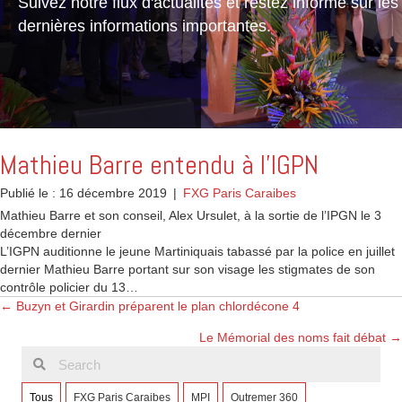
Suivez notre flux d'actualités et restez informé sur les
dernières informations importantes.
Mathieu Barre entendu à l’IGPN
Publié le : 16 décembre 2019
|
FXG Paris Caraibes
Mathieu Barre et son conseil, Alex Ursulet, à la sortie de l’IPGN le 3
décembre dernier
L’IGPN auditionne le jeune Martiniquais tabassé par la police en juillet
dernier Mathieu Barre portant sur son visage les stigmates de son
contrôle policier du 13…
Posts
← Buzyn et Girardin préparent le plan chlordécone 4
Le Mémorial des noms fait débat →
navigation
Tous
FXG Paris Caraibes
MPI
Outremer 360