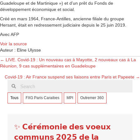
Guadeloupe et de Martinique ») et d’un prêt du Fonds de
développement économique et social.
Créé en mars 1964, France-Antilles, ancienne filiale du groupe
Hersant, était en redressement judiciaire depuis le 25 juin 2019.
Avec AFP
Voir la source
Auteur : Eline Ulysse
Posts
← LIVE. Covid-19 : Un nouveau cas à Mayotte, 2 nouveaux cas à La
Réunion, 9 cas supplémentaires en Guadeloupe
navigation
Covid-19 : Air France suspend ses liaisons entre Paris et Papeete →
Tous
FXG Paris Caraibes
MPI
Outremer 360
✨ 𝗖𝗲́𝗿𝗲́𝗺𝗼𝗻𝗶𝗲 𝗱𝗲𝘀 𝘃𝗼𝗲𝘂𝘅
𝗰𝗼𝗺𝗺𝘂𝗻𝘀 𝟮𝟬𝟮𝟱 𝗱𝗲 𝗹𝗮