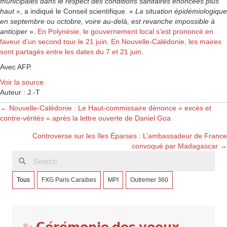
municipales dans le respect des conditions sanitaires énoncées plus
haut
», a indiqué le Conseil scientifique. «
La situation épidémiologique
en septembre ou octobre, voire au-delà, est revanche impossible à
anticiper
».
En Polynésie, le gouvernement local s’est prononcé en
faveur d’un second tour le 21 juin
.
En Nouvelle-Calédonie, les maires
sont partagés entre les dates du 7 et 21 juin
.
Avec AFP.
Voir la source
Auteur : J.-T
Posts
← Nouvelle-Calédonie : Le Haut-commissaire dénonce « excès et
contre-vérités » après la lettre ouverte de Daniel Goa
navigation
Controverse sur les îles Éparses : L’ambassadeur de France
convoqué par Madagascar →
Tous
FXG Paris Caraibes
MPI
Outremer 360
✨ 𝗖𝗲́𝗿𝗲́𝗺𝗼𝗻𝗶𝗲 𝗱𝗲𝘀 𝘃𝗼𝗲𝘂𝘅