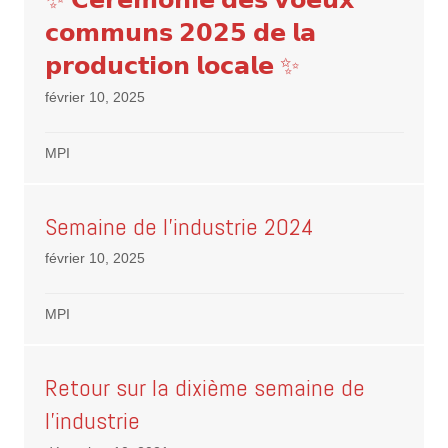
𝗰𝗼𝗺𝗺𝘂𝗻𝘀 𝟮𝟬𝟮𝟱 𝗱𝗲 𝗹𝗮
𝗽𝗿𝗼𝗱𝘂𝗰𝘁𝗶𝗼𝗻 𝗹𝗼𝗰𝗮𝗹𝗲 ✨
février 10, 2025
MPI
Semaine de l’industrie 2024
février 10, 2025
MPI
Retour sur la dixième semaine de
l’industrie