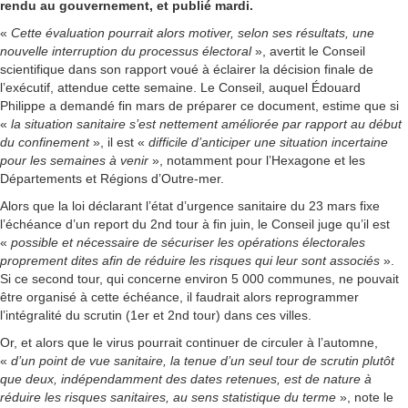
rendu au gouvernement, et publié mardi.
«
Cette évaluation pourrait alors motiver, selon ses résultats, une
nouvelle interruption du processus électoral
», avertit le Conseil
scientifique dans son rapport voué à éclairer la décision finale de
l’exécutif, attendue cette semaine. Le Conseil, auquel Édouard
Philippe a demandé fin mars de préparer ce document, estime que si
«
la situation sanitaire s’est nettement améliorée par rapport au début
du confinement
», il est «
difficile d’anticiper une situation incertaine
pour les semaines à venir
», notamment pour l’Hexagone et les
Départements et Régions d’Outre-mer.
Alors que la loi déclarant l’état d’urgence sanitaire du 23 mars fixe
l’échéance d’un report du 2nd tour à fin juin, le Conseil juge qu’il est
«
possible et nécessaire de sécuriser les opérations électorales
proprement dites afin de réduire les risques qui leur sont associés
».
Si ce second tour, qui concerne environ 5 000 communes, ne pouvait
être organisé à cette échéance, il faudrait alors reprogrammer
l’intégralité du scrutin (1er et 2nd tour) dans ces villes.
Or, et alors que le virus pourrait continuer de circuler à l’automne,
«
d’un point de vue sanitaire, la tenue d’un seul tour de scrutin plutôt
que deux, indépendamment des dates retenues, est de nature à
réduire les risques sanitaires, au sens statistique du terme
», note le