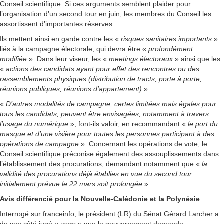
Conseil scientifique. Si ces arguments semblent plaider pour
l’organisation d’un second tour en juin, les membres du Conseil les
assortissent d’importantes réserves.
Ils mettent ainsi en garde contre les «
risques sanitaires importants
»
liés à la campagne électorale, qui devra être «
profondément
modifiée
». Dans leur viseur, les «
meetings électoraux
» ainsi que les
«
actions des candidats ayant pour effet des rencontres ou des
rassemblements physiques (distribution de tracts, porte à porte,
réunions publiques, réunions d’appartement)
».
«
D’autres modalités de campagne, certes limitées mais égales pour
tous les candidats, peuvent être envisagées, notamment à travers
l’usage du numérique
», font-ils valoir, en recommandant «
le port du
masque et d’une visière pour toutes les personnes participant à des
opérations de campagne
». Concernant les opérations de vote, le
Conseil scientifique préconise également des assouplissements dans
l’établissement des procurations, demandant notamment que «
la
validité des procurations déjà établies en vue du second tour
initialement prévue le 22 mars soit prolongée
».
Avis différencié pour la Nouvelle-Calédonie et la Polynésie
Interrogé sur franceinfo, le président (LR) du Sénat Gérard Larcher a