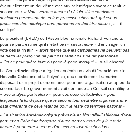
de son côté jugé «
sage
» que le gouvernement demande
éventuellement un deuxième avis aux scientifiques avant de tenir le
second tour. «
Nous verrons autour du 2 juin si les conditions
sanitaires permettent de tenir le processus électoral, qui est un
processus démocratique dont personne ne doit être exclu
», a-t-il
souligné.
Le président (LREM) de l’Assemblée nationale Richard Ferrand a,
pour sa part, estimé qu’il n’était pas «
raisonnable
» d’envisager un
vote dès la fin juin, «
alors même que les campagnes ne peuvent pas
se dérouler puisqu’on ne peut pas réunir plus de dix personnes
».
«
On ne peut guère faire du porte-à-porte masqué
», a-t-il observé.
Le Conseil scientifique a également émis un avis différencié pour la
Nouvelle-Calédonie et la Polynésie, deux territoires ultramarins
disposant d’un projet d’ordonnance pour une organisation adaptée du
second tour. Le gouvernement avait demandé au Conseil scientifique
«
une analyse particulière
» pour ces deux Collectivités «
pour
lesquelles la loi dispose que le second tour peut être organisé à une
date différente de celle retenue pour le reste du territoire national
».
«
La situation épidémiologique prévisible en Nouvelle-Calédonie d’une
part, et en Polynésie française d’autre part au mois de juin est de
nature à permettre la tenue d’un second tour des élections