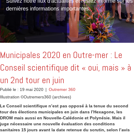
Suivez notre flux d'actualités et restez informé sur les
dernières informations importantes.
Municipales 2020 en Outre-mer : Le
Conseil scientifique dit « oui, mais » à
un 2nd tour en juin
Publié le : 19 mai 2020
|
Outremer 360
Illustration ©Outremers360 (archives)
Le Conseil scientifique n’est pas opposé à la tenue du second
tour des élections municipales en juin dans l’Hexagone, les
DROM mais aussi en Nouvelle-Calédonie et Polynésie. Mais il
juge nécessaire une nouvelle évaluation des conditions
sanitaires 15 jours avant la date retenue du scrutin, selon l’avis