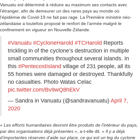
Vanuatu est déterminé à réduire au maximum ses contacts avec
l’étranger, afin de demeurer un des rares pays au monde où
l’épidémie de Covid-19 ne fait pas rage. La Première ministre néo-
zélandaise a toutefois proposé le renfort de l’armée malgré le
confinement en vigueur en Nouvelle-Zélande.
#Vanuatu
#CycloneHarold
#TCHarold
Reports
trickling in of the cyclone’s destruction in multiple
small communities throughout several islands. In
this
#PentecostIsland
village of 231 people, all its
55 homes were damaged or destroyed. Thankfully
no casualties. Photo Watas Celac
pic.twitter.com/Bv9wQ8hEkV
— Sandra in Vanuatu (@sandravanuatu)
April 7,
2020
«
Les efforts humanitaires devront être produits de l’intérieur du pays,
par des organisations déjà présentes
», a-t-elle dit. «
Il y a déjà
d’importantes réserves d’aide sur place, ce qui est un leg du cyclone