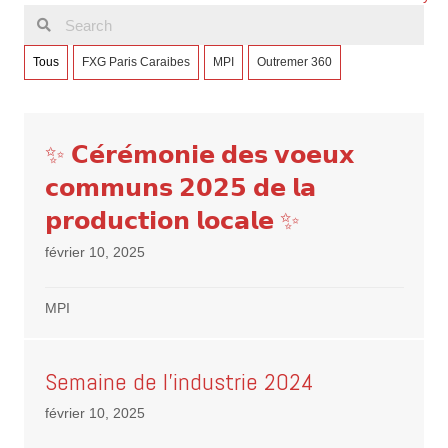
Tous
FXG Paris Caraibes
MPI
Outremer 360
✨ 𝗖𝗲́𝗿𝗲́𝗺𝗼𝗻𝗶𝗲 𝗱𝗲𝘀 𝘃𝗼𝗲𝘂𝘅
𝗰𝗼𝗺𝗺𝘂𝗻𝘀 𝟮𝟬𝟮𝟱 𝗱𝗲 𝗹𝗮
𝗽𝗿𝗼𝗱𝘂𝗰𝘁𝗶𝗼𝗻 𝗹𝗼𝗰𝗮𝗹𝗲 ✨
février 10, 2025
MPI
Semaine de l’industrie 2024
février 10, 2025