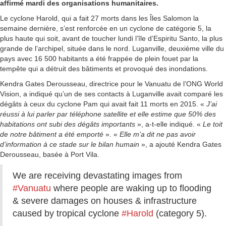
affirmé mardi des organisations humanitaires.
Le cyclone Harold, qui a fait 27 morts dans les Îles Salomon la
semaine dernière, s’est renforcée en un cyclone de catégorie 5, la
plus haute qui soit, avant de toucher lundi l’île d’Espiritu Santo, la plus
grande de l’archipel, située dans le nord. Luganville, deuxième ville du
pays avec 16 500 habitants a été frappée de plein fouet par la
tempête qui a détruit des bâtiments et provoqué des inondations.
Kendra Gates Derousseau, directrice pour le Vanuatu de l’ONG World
Vision, a indiqué qu’un de ses contacts à Luganville avait comparé les
dégâts à ceux du cyclone Pam qui avait fait 11 morts en 2015. «
J’ai
réussi à lui parler par téléphone satellite et elle estime que 50% des
habitations ont subi des dégâts importants
», a-t-elle indiqué. «
Le toit
de notre bâtiment a été emporté
». «
Elle m’a dit ne pas avoir
d’information à ce stade sur le bilan humain
», a ajouté Kendra Gates
Derousseau, basée à Port Vila.
We are receiving devastating images from
#Vanuatu
where people are waking up to flooding
& severe damages on houses & infrastructure
caused by tropical cyclone
#Harold
(category 5).