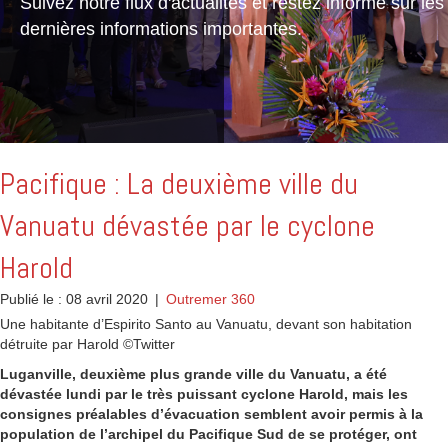
Suivez notre flux d'actualités et restez informé sur les
dernières informations importantes.
Pacifique : La deuxième ville du
Vanuatu dévastée par le cyclone
Harold
Publié le : 08 avril 2020
|
Outremer 360
Une habitante d’Espirito Santo au Vanuatu, devant son habitation
détruite par Harold ©Twitter
Luganville, deuxième plus grande ville du Vanuatu, a été
dévastée lundi par le très puissant cyclone Harold, mais les
consignes préalables d’évacuation semblent avoir permis à la
population de l’archipel du Pacifique Sud de se protéger, ont