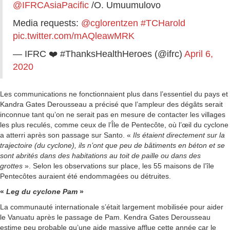
@IFRCAsiaPacific
/O. Umuumulovo
Media requests:
@cglorentzen
#TCHarold
pic.twitter.com/mAQleawMRK
— IFRC ❤️ #ThanksHealthHeroes
(@ifrc)
April 6,
2020
Les communications ne fonctionnaient plus dans l’essentiel du pays et
Kandra Gates Derousseau a précisé que l’ampleur des dégâts serait
inconnue tant qu’on ne serait pas en mesure de contacter les villages
les plus reculés, comme ceux de l’Île de Pentecôte, où l’œil du cyclone
a atterri après son passage sur Santo. «
Ils étaient directement sur la
trajectoire (du cyclone), ils n’ont que peu de bâtiments en béton et se
sont abrités dans des habitations au toit de paille ou dans des
grottes
». Selon les observations sur place, les 55 maisons de l’île
Pentecôtes auraient été endommagées ou détruites.
«
Leg du cyclone Pam
»
La communauté internationale s’était largement mobilisée pour aider
le Vanuatu après le passage de Pam. Kendra Gates Derousseau
estime peu probable qu’une aide massive afflue cette année car le