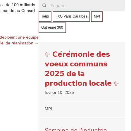
nce de 100 milliards
 demandé au Conseil
Tous
FXG Paris Caraibes
MPI
Outremer 360
déploient une équipe
riel de réanimation →
✨ 𝗖𝗲́𝗿𝗲́𝗺𝗼𝗻𝗶𝗲 𝗱𝗲𝘀
𝘃𝗼𝗲𝘂𝘅 𝗰𝗼𝗺𝗺𝘂𝗻𝘀
𝟮𝟬𝟮𝟱 𝗱𝗲 𝗹𝗮
𝗽𝗿𝗼𝗱𝘂𝗰𝘁𝗶𝗼𝗻 𝗹𝗼𝗰𝗮𝗹𝗲 ✨
février 10, 2025
MPI
Semaine de l’industrie