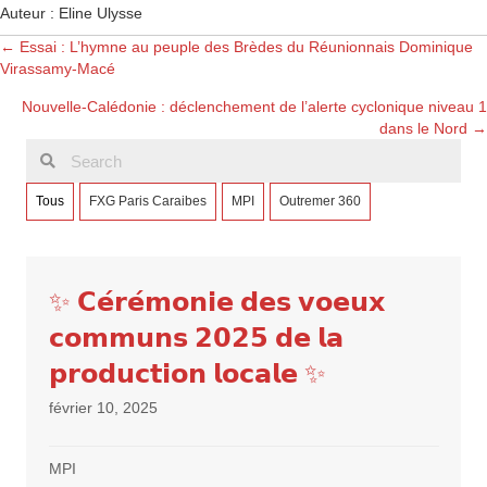
Auteur : Eline Ulysse
Posts
← Essai : L’hymne au peuple des Brèdes du Réunionnais Dominique
Virassamy-Macé
navigation
Nouvelle-Calédonie : déclenchement de l’alerte cyclonique niveau 1
dans le Nord →
Tous
FXG Paris Caraibes
MPI
Outremer 360
✨ 𝗖𝗲́𝗿𝗲́𝗺𝗼𝗻𝗶𝗲 𝗱𝗲𝘀 𝘃𝗼𝗲𝘂𝘅
𝗰𝗼𝗺𝗺𝘂𝗻𝘀 𝟮𝟬𝟮𝟱 𝗱𝗲 𝗹𝗮
𝗽𝗿𝗼𝗱𝘂𝗰𝘁𝗶𝗼𝗻 𝗹𝗼𝗰𝗮𝗹𝗲 ✨
février 10, 2025
MPI