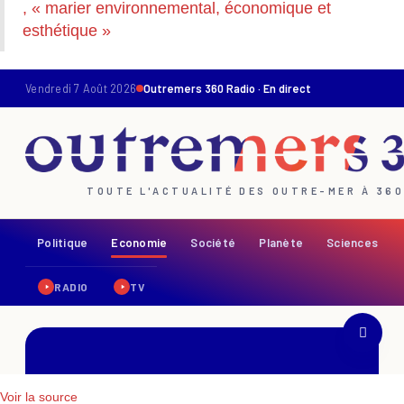
, « marier environnemental, économique et
esthétique »
Voir la source