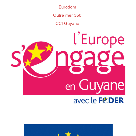
Eurodom
Outre mer 360
CCI Guyane