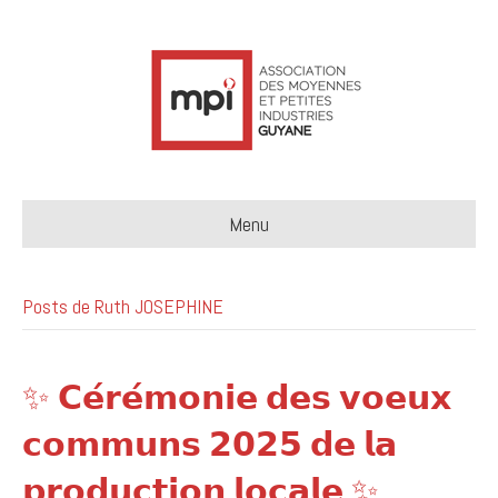
Menu
Posts de Ruth JOSEPHINE
✨ 𝗖𝗲́𝗿𝗲́𝗺𝗼𝗻𝗶𝗲 𝗱𝗲𝘀 𝘃𝗼𝗲𝘂𝘅
𝗰𝗼𝗺𝗺𝘂𝗻𝘀 𝟮𝟬𝟮𝟱 𝗱𝗲 𝗹𝗮
𝗽𝗿𝗼𝗱𝘂𝗰𝘁𝗶𝗼𝗻 𝗹𝗼𝗰𝗮𝗹𝗲 ✨