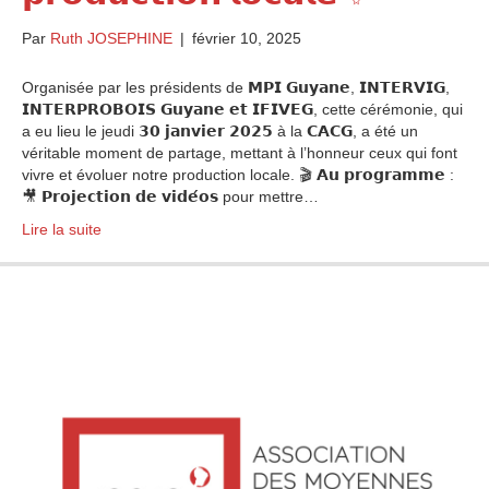
Par
Ruth JOSEPHINE
|
février 10, 2025
Organisée par les présidents de 𝗠𝗣𝗜 𝗚𝘂𝘆𝗮𝗻𝗲, 𝗜𝗡𝗧𝗘𝗥𝗩𝗜𝗚,
𝗜𝗡𝗧𝗘𝗥𝗣𝗥𝗢𝗕𝗢𝗜𝗦 𝗚𝘂𝘆𝗮𝗻𝗲 𝗲𝘁 𝗜𝗙𝗜𝗩𝗘𝗚, cette cérémonie, qui
a eu lieu le jeudi 𝟯𝟬 𝗷𝗮𝗻𝘃𝗶𝗲𝗿 𝟮𝟬𝟮𝟱 à la 𝗖𝗔𝗖𝗚, a été un
véritable moment de partage, mettant à l’honneur ceux qui font
vivre et évoluer notre production locale. 🎬 𝗔𝘂 𝗽𝗿𝗼𝗴𝗿𝗮𝗺𝗺𝗲 :
🎥 𝗣𝗿𝗼𝗷𝗲𝗰𝘁𝗶𝗼𝗻 𝗱𝗲 𝘃𝗶𝗱𝗲́𝗼𝘀 pour mettre…
Lire la suite