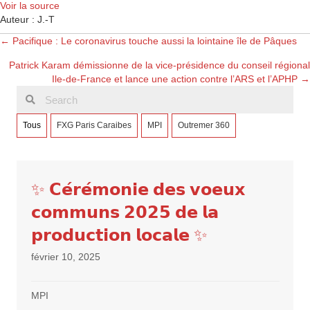
Voir la source
Auteur : J.-T
Posts
← Pacifique : Le coronavirus touche aussi la lointaine île de Pâques
Patrick Karam démissionne de la vice-présidence du conseil régional
navigation
Ile-de-France et lance une action contre l’ARS et l’APHP →
Tous
FXG Paris Caraibes
MPI
Outremer 360
✨ 𝗖𝗲́𝗿𝗲́𝗺𝗼𝗻𝗶𝗲 𝗱𝗲𝘀 𝘃𝗼𝗲𝘂𝘅
𝗰𝗼𝗺𝗺𝘂𝗻𝘀 𝟮𝟬𝟮𝟱 𝗱𝗲 𝗹𝗮
𝗽𝗿𝗼𝗱𝘂𝗰𝘁𝗶𝗼𝗻 𝗹𝗼𝗰𝗮𝗹𝗲 ✨
février 10, 2025
MPI