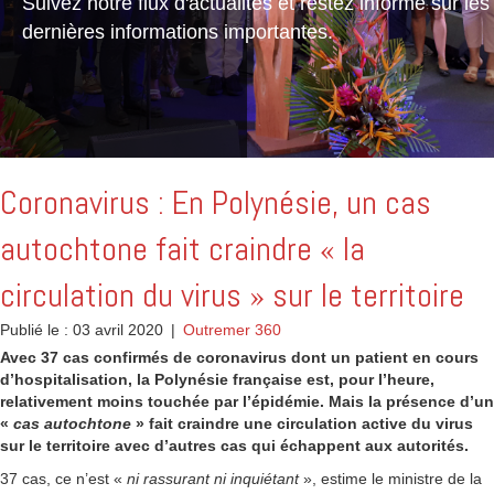
Suivez notre flux d'actualités et restez informé sur les
dernières informations importantes.
Coronavirus : En Polynésie, un cas
autochtone fait craindre « la
circulation du virus » sur le territoire
Publié le : 03 avril 2020
|
Outremer 360
Avec 37 cas confirmés de coronavirus dont un patient en cours
d’hospitalisation, la Polynésie française est, pour l’heure,
relativement moins touchée par l’épidémie. Mais la présence d’un
«
cas autochtone
» fait craindre une circulation active du virus
sur le territoire avec d’autres cas qui échappent aux autorités.
37 cas, ce n’est «
ni rassurant ni inquiétant
», estime le ministre de la