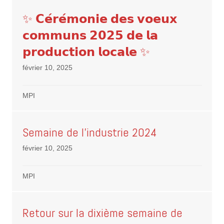
✨ 𝗖𝗲́𝗿𝗲́𝗺𝗼𝗻𝗶𝗲 𝗱𝗲𝘀 𝘃𝗼𝗲𝘂𝘅
𝗰𝗼𝗺𝗺𝘂𝗻𝘀 𝟮𝟬𝟮𝟱 𝗱𝗲 𝗹𝗮
𝗽𝗿𝗼𝗱𝘂𝗰𝘁𝗶𝗼𝗻 𝗹𝗼𝗰𝗮𝗹𝗲 ✨
février 10, 2025
MPI
Semaine de l’industrie 2024
février 10, 2025
MPI
Retour sur la dixième semaine de