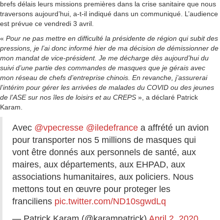
brefs délais leurs missions premières dans la crise sanitaire que nous
traversons aujourd’hui, a-t-il indiqué dans un communiqué. L’audience
est prévue ce vendredi 3 avril.
«
Pour ne pas mettre en difficulté la présidente de région qui subit des
pressions, je l’ai donc informé hier de ma décision de démissionner de
mon mandat de vice-président. Je me décharge dès aujourd’hui du
suivi d’une partie des commandes de masques que je gérais avec
mon réseau de chefs d’entreprise chinois. En revanche, j’assurerai
l’intérim pour gérer les arrivées de malades du COVID ou des jeunes
de l’ASE sur nos îles de loisirs et au CREPS
», a déclaré Patrick
Karam.
Avec
@vpecresse
@iledefrance
a affrété un avion
pour transporter nos 5 millions de masques qui
vont être donnés aux personnels de santé, aux
maires, aux départements, aux EHPAD, aux
associations humanitaires, aux policiers. Nous
mettons tout en œuvre pour proteger les
franciliens
pic.twitter.com/ND10sgwdLq
— Patrick Karam (@karampatrick)
April 2, 2020