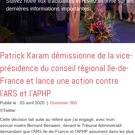
Suivez notre flux d'actualités et restez informé sur les
dernières informations importantes.
Patrick Karam démissionne de la vice-
présidence du conseil régional Ile-de-
France et lance une action contre
l’ARS et l’APHP
Publié le : 03 avril 2020
|
Outremer 360
©Twitter
Cette décision fait suite au référé que j’ai engagé, avec mon
avocat maitre Bernard Benaiem, devant le Tribunal Administratif
demandant que l’ARS Ile-de-France et l’APHP assument dans les plus