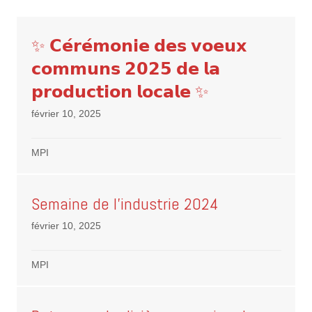
✨ 𝗖𝗲́𝗿𝗲́𝗺𝗼𝗻𝗶𝗲 𝗱𝗲𝘀 𝘃𝗼𝗲𝘂𝘅
𝗰𝗼𝗺𝗺𝘂𝗻𝘀 𝟮𝟬𝟮𝟱 𝗱𝗲 𝗹𝗮
𝗽𝗿𝗼𝗱𝘂𝗰𝘁𝗶𝗼𝗻 𝗹𝗼𝗰𝗮𝗹𝗲 ✨
février 10, 2025
MPI
Semaine de l’industrie 2024
février 10, 2025
MPI