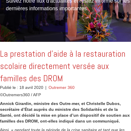
Suivez notre flux d'actualités et restez informé sur les
dernières informations importantes.
La prestation d’aide à la restauration
scolaire directement versée aux
familles des DROM
Publié le : 18 avril 2020
|
Outremer 360
©Outremers360 / AFP
Annick Girardin, ministre des Outre-mer, et Christelle Dubos,
secrétaire d’État auprès du ministre des Solidarités et de la
Santé, ont décidé la mise en place d’un dispositif de soutien aux
familles des DROM, ont-elles indiqué dans un communiqué.
Ainsi, «
pendant toute la période de la crise sanitaire et tant que les