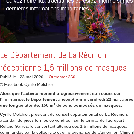
Suivez notre flux d'actualités et restez informé sur les
dernières informations importantes.
Le Département de La Réunion
réceptionne 1,5 millions de masques
Publié le : 23 mai 2020
|
Outremer 360
© Facebook Cyrille Melchior
Alors que l’activité reprend progressivement son cours sur
l’île intense, le Département a réceptionné vendredi 22 mai, après
3
une longue attente, 150 m
de colis composés de masques.
Cyrille Melchior, président du conseil départemental de La Réunion,
attendait de pieds fermes ce vendredi, sur le tarmac de l’aéroport
Roland Garros, le convoi tant attendu des 1,5 millions de masques,
commandés par la collectivité et en provenance de Canton, en Chine il