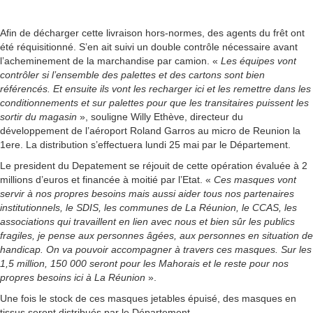
Afin de décharger cette livraison hors-normes, des agents du frêt ont
été réquisitionné. S’en ait suivi un double contrôle nécessaire avant
l’acheminement de la marchandise par camion. «
Les équipes vont
contrôler si l’ensemble des palettes et des cartons sont bien
référencés. Et ensuite ils vont les recharger ici et les remettre dans les
conditionnements et sur palettes pour que les transitaires puissent les
sortir du magasin
», souligne Willy Ethève, directeur du
développement de l’aéroport Roland Garros au micro de Reunion la
1ere. La distribution s’effectuera lundi 25 mai par le Département.
Le president du Depatement se réjouit de cette opération évaluée à 2
millions d’euros et financée à moitié par l’Etat. «
Ces masques vont
servir à nos propres besoins mais aussi aider tous nos partenaires
institutionnels, le SDIS, les communes de La Réunion, le CCAS, les
associations qui travaillent en lien avec nous et bien sûr les publics
fragiles, je pense aux personnes âgées, aux personnes en situation de
handicap. On va pouvoir accompagner à travers ces masques. Sur les
1,5 million, 150 000 seront pour les Mahorais et le reste pour nos
propres besoins ici à La Réunion
».
Une fois le stock de ces masques jetables épuisé, des masques en
tissus seront distribués par le Département.