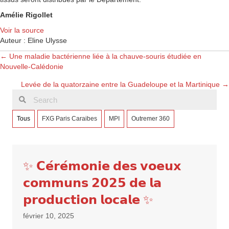
Amélie Rigollet
Voir la source
Auteur : Eline Ulysse
Posts
← Une maladie bactérienne liée à la chauve-souris étudiée en
Nouvelle-Calédonie
navigation
Levée de la quatorzaine entre la Guadeloupe et la Martinique →
Tous
FXG Paris Caraibes
MPI
Outremer 360
✨ 𝗖𝗲́𝗿𝗲́𝗺𝗼𝗻𝗶𝗲 𝗱𝗲𝘀 𝘃𝗼𝗲𝘂𝘅
𝗰𝗼𝗺𝗺𝘂𝗻𝘀 𝟮𝟬𝟮𝟱 𝗱𝗲 𝗹𝗮
𝗽𝗿𝗼𝗱𝘂𝗰𝘁𝗶𝗼𝗻 𝗹𝗼𝗰𝗮𝗹𝗲 ✨
février 10, 2025