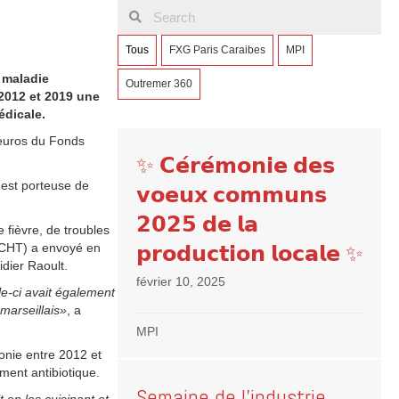
Tous
FXG Paris Caraibes
MPI
 maladie
Outremer 360
2012 et 2019 une
édicale.
 euros du Fonds
✨ 𝗖𝗲́𝗿𝗲́𝗺𝗼𝗻𝗶𝗲 𝗱𝗲𝘀
 est porteuse de
𝘃𝗼𝗲𝘂𝘅 𝗰𝗼𝗺𝗺𝘂𝗻𝘀
𝟮𝟬𝟮𝟱 𝗱𝗲 𝗹𝗮
 fièvre, de troubles
𝗽𝗿𝗼𝗱𝘂𝗰𝘁𝗶𝗼𝗻 𝗹𝗼𝗰𝗮𝗹𝗲 ✨
 (CHT) a envoyé en
idier Raoult.
février 10, 2025
le-ci avait également
marseillais»
, a
MPI
onie entre 2012 et
ment antibiotique.
Semaine de l’industrie