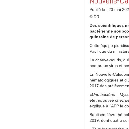
Nouvelle-Ca
Publié le : 23 mai 20
© DR
Des scientifiques m
bactérienne soupçon
quinzaine de person
Cette équipe pluridis
Pacifique du ministèr
La chauve-souris, qui
nombreux virus et po
En Nouvelle-Calédonie
hématologiques et d’u
2017 des prélèvements
«
Une bactérie – Mycop
été retrouvée chez de
expliqué à l’AFP le d
Baptisée fièvre hémol
2019, dont quatre son