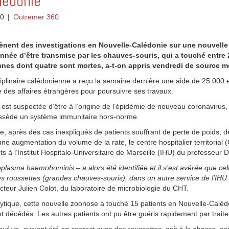
lédonie
20
|
Outremer 360
ènent des investigations en Nouvelle-Calédonie sur une nouvelle
née d’être transmise par les chauves-souris, qui a touché entre 
nes dont quatre sont mortes, a-t-on appris vendredi de source m
ciplinaire calédonienne a reçu la semaine dernière une aide de 25.000
e des affaires étrangères pour poursuivre ses travaux.
 est suspectée d’être à l’origine de l’épidémie de nouveau coronavirus,
ssède un système immunitaire hors-norme.
, après des cas inexpliqués de patients souffrant de perte de poids, de
ne augmentation du volume de la rate, le centre hospitalier territorial
 à l’Institut Hospitalo-Universitaire de Marseille (IHU) du professeur D
lasma haemohominis – a alors été identifiée et il s’est avérée que cel
s roussettes (grandes chauves-souris), dans un autre service de l’IHU 
octeur Julien Colot, du laboratoire de microbiologie du CHT.
ytique, cette nouvelle zoonose a touché 15 patients en Nouvelle-Caléd
t décédés. Les autres patients ont pu être guéris rapidement par traite