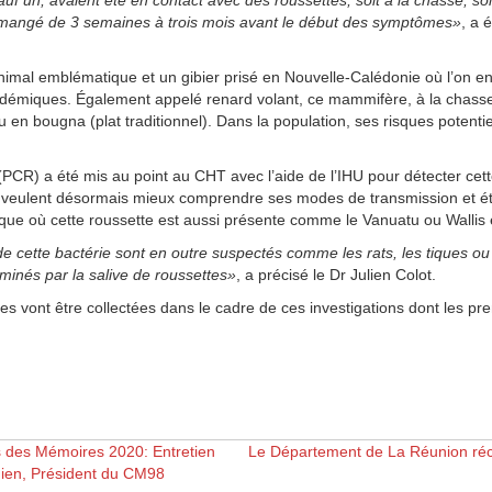
f un, avaient été en contact avec des roussettes, soit à la chasse, soit
t mangé de 3 semaines à trois mois avant le début des symptômes»
, a 
nimal emblématique et un gibier prisé en Nouvelle-Calédonie où l’on e
ndémiques. Également appelé renard volant, ce mammifère, à la chass
en bougna (plat traditionnel). Dans la population, ses risques potentie
(PCR) a été mis au point au CHT avec l’aide de l’IHU pour détecter cett
es veulent désormais mieux comprendre ses modes de transmission et ét
que où cette roussette est aussi présente comme le Vanuatu ou Wallis 
de cette bactérie sont en outre suspectés comme les rats, les tiques o
minés par la salive de roussettes»
, a précisé le Dr Julien Colot.
s vont être collectées dans le cadre de ces investigations dont les pre
is des Mémoires 2020: Entretien
Le Département de La Réunion réce
en, Président du CM98