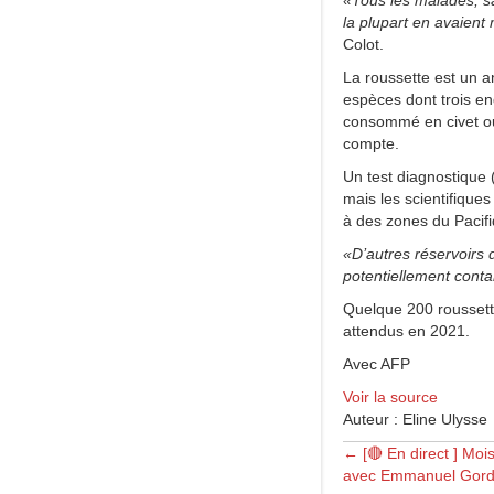
«Tous les malades, sau
la plupart en avaien
Colot.
La roussette est un a
espèces dont trois e
consommé en civet ou 
compte.
Un test diagnostique 
mais les scientifiqu
à des zones du Pacifi
«D’autres réservoirs 
potentiellement conta
Quelque 200 roussette
attendus en 2021.
Avec AFP
Voir la source
Auteur : Eline Ulysse
Posts
← [🔴 En direct ] Mo
avec Emmanuel Gordi