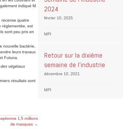
 en les cuisinant et
également indiqué M.
2024
février 10, 2025
n recense quatre
e réglementée, est
ls sont peu pris en
MPI
e nouvelle bactérie,
endre leurs travaux
Retour sur la dixième
et Futuna.
semaine de l’industrie
u des végétaux
décembre 10, 2021
miers résultats sont
MPI
ptionne 1,5 millions
de masques →