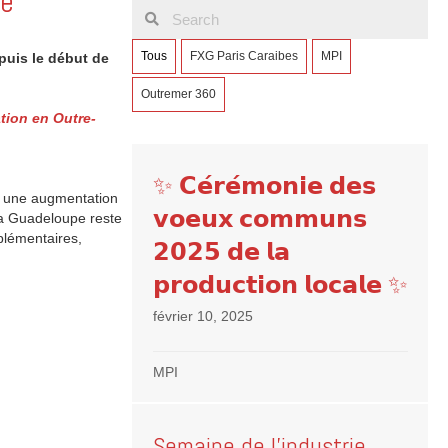
pe
Tous
FXG Paris Caraibes
MPI
puis le début de
Outremer 360
tion en Outre-
✨ 𝗖𝗲́𝗿𝗲́𝗺𝗼𝗻𝗶𝗲 𝗱𝗲𝘀
u une augmentation
𝘃𝗼𝗲𝘂𝘅 𝗰𝗼𝗺𝗺𝘂𝗻𝘀
La Guadeloupe reste
plémentaires,
𝟮𝟬𝟮𝟱 𝗱𝗲 𝗹𝗮
𝗽𝗿𝗼𝗱𝘂𝗰𝘁𝗶𝗼𝗻 𝗹𝗼𝗰𝗮𝗹𝗲 ✨
février 10, 2025
MPI
Semaine de l’industrie