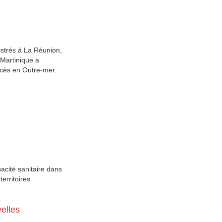
istrés à La Réunion,
Martinique a
écès en Outre-mer.
acité sanitaire dans
territoires
velles