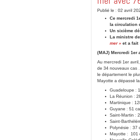
mer avec 7
Publié le : 02 avril 20
Ce mercredi 1
la circulation
Un sixième dé
La ministre d
mer »
et a fait
(MAJ) Mercredi 1er a
Au mercredi 1er avri
de 34 nouveaux cas .
le département le plu
Mayotte a dépassé la
Guadeloupe : 1
La Réunion : 2
Martinique : 12
Guyane : 51 c
Saint-Martin : 
Saint-Barthélém
Polynésie : 37 
Mayotte : 101 