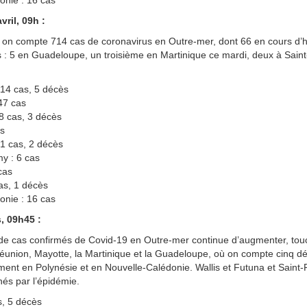
onie : 16 cas
vril, 09h :
, on compte 714 cas de coronavirus en Outre-mer, dont 66 en cours d’h
 : 5 en Guadeloupe, un troisième en Martinique ce mardi, deux à Saint
14 cas, 5 décès
47 cas
8 cas, 3 décès
as
21 cas, 2 décès
y : 6 cas
cas
as, 1 décès
onie : 16 cas
, 09h45 :
de cas confirmés de Covid-19 en Outre-mer continue d’augmenter, tou
Réunion, Mayotte, la Martinique et la Guadeloupe, où on compte cinq 
ment en Polynésie et en Nouvelle-Calédonie. Wallis et Futuna et Saint-
és par l’épidémie.
, 5 décès