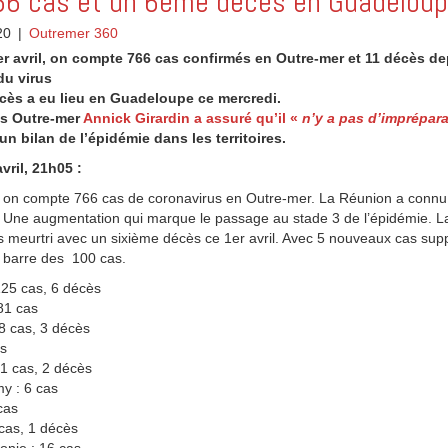
66 cas et un 6ème décès en Guadelou
20
|
Outremer 360
er avril, on compte 766 cas confirmés en Outre-mer et 11 décès de
 du virus
cès a eu lieu en Guadeloupe ce mercredi.
es Outre-mer
Annick Girardin a assuré qu’il «
n’y a pas d’imprépara
 un bilan de l’épidémie dans les territoires.
vril, 21h05 :
l, on compte 766 cas de coronavirus en Outre-mer. La Réunion a conn
 Une augmentation qui marque le passage au stade 3 de l’épidémie. 
s meurtri avec un sixième décès ce 1er avril. Avec 5 nouveaux cas sup
 barre des 100 cas.
25 cas, 6 décès
81 cas
8 cas, 3 décès
as
21 cas, 2 décès
y : 6 cas
cas
cas, 1 décès