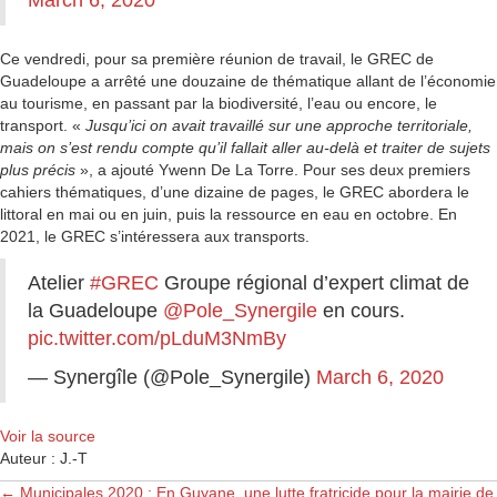
March 6, 2020
Ce vendredi, pour sa première réunion de travail, le GREC de
Guadeloupe a arrêté une douzaine de thématique allant de l’économie
au tourisme, en passant par la biodiversité, l’eau ou encore, le
transport. «
Jusqu’ici on avait travaillé sur une approche territoriale,
mais on s’est rendu compte qu’il fallait aller au-delà et traiter de sujets
plus précis
», a ajouté Ywenn De La Torre. Pour ses deux premiers
cahiers thématiques, d’une dizaine de pages, le GREC abordera le
littoral en mai ou en juin, puis la ressource en eau en octobre. En
2021, le GREC s’intéressera aux transports.
Atelier
#GREC
Groupe régional d’expert climat de
la Guadeloupe
@Pole_Synergile
en cours.
pic.twitter.com/pLduM3NmBy
— Synergîle (@Pole_Synergile)
March 6, 2020
Voir la source
Auteur : J.-T
← Municipales 2020 : En Guyane, une lutte fratricide pour la mairie de