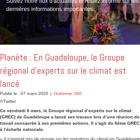
Suivez notre flux d'actualités et restez informé sur les
dernières informations importantes.
Planète : En Guadeloupe, le Groupe
régional d’experts sur le climat est
lancé
Publié le : 07 mars 2020
|
Outremer 360
©Twitter
Ce vendredi 6 mars, le Groupe régional d’experts sur le climat
(GREC) de Guadeloupe a lancé ses travaux lors d’une réunion de
travail consacrée à ses premières actions. Il s’agit du 6ème GREC
à l’échelle nationale.
«
Il n’existait pas de groupe sur les questions du climat en Guadeloupe