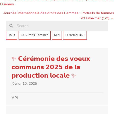
Posts
Ouanary
navigation
Journée internationale des droits des Femmes : Portraits de femmes
d’Outre-mer (1/2) →
Tous
FXG Paris Caraibes
MPI
Outremer 360
✨ 𝗖𝗲́𝗿𝗲́𝗺𝗼𝗻𝗶𝗲 𝗱𝗲𝘀 𝘃𝗼𝗲𝘂𝘅
𝗰𝗼𝗺𝗺𝘂𝗻𝘀 𝟮𝟬𝟮𝟱 𝗱𝗲 𝗹𝗮
𝗽𝗿𝗼𝗱𝘂𝗰𝘁𝗶𝗼𝗻 𝗹𝗼𝗰𝗮𝗹𝗲 ✨
février 10, 2025
MPI